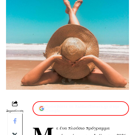
Προσθέστε το XaidariSimera.gr στην
Δημοσίευση
Google
Μ
ε ένα πλούσιο πρόγραμμα