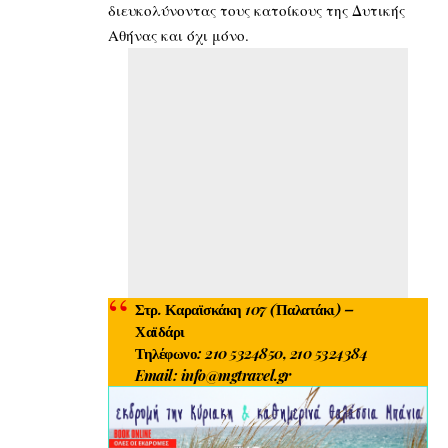
διευκολύνοντας τους κατοίκους της Δυτικής
Αθήνας και όχι μόνο.
Στρ. Καραϊσκάκη 107 (Παλατάκι) –
Χαϊδάρι
Τηλέφωνο: 210 5324850, 210 5324384
Email:
info@mgtravel.gr