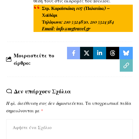
θέση τους στις εκδρομές του Ιουλίου.
Στρ. Καραϊσκάκη 107 (Παλατάκι) –
Χαϊδάρι
Τηλέφωνο: 210 5324850, 210 5324384
Email:
info@mgtravel.gr
Μοιραστείτε το
άρθρο:
Δεν υπάρχουν Σχόλια
Η ηλ. διεύθυνση σας δεν δημοσιεύεται.
Τα υποχρεωτικά πεδία
σημειώνονται με
*