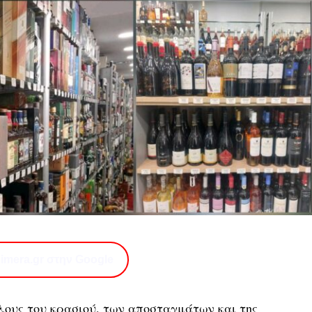
imera.gr στην Google
λους του κρασιού, των αποσταγμάτων και της