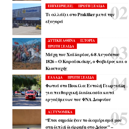
ΕΠΙΧΕΙΡΗΣΕΙΣ
ΠΡΩΤΗ ΣΕΛΙΔΑ
Τι αλλάζει στο Praktiker μετά την
εξαγορά
ΔΥΤΙΚΗ ΑΘΗΝΑ
ΙΣΤΟΡΙΑ
ΠΡΩΤΗ ΣΕΛΙΔΑ
Μάχη του Χαϊδαρίου, 6-8 Αυγούστου
1826 – Ο Καραϊσκάκης, ο Φαβιέρος και ο
Κιουταχής
ΕΛΛΑΔΑ
ΠΡΩΤΗ ΣΕΛΙΔΑ
Φωτιά στο Ποικίλο: Εντολή Γεωργιάδη
για πειθαρχική διαδικασία κατά
εργαζόμενων του ΨΝΑ Δαφνίου
ΑΣΤΥΝΟΜΙΚΑ
“Έτσι σημάδεψαν το διαμέρισμά μου
στη διπλή διάρρηξη στο Δάσος” –