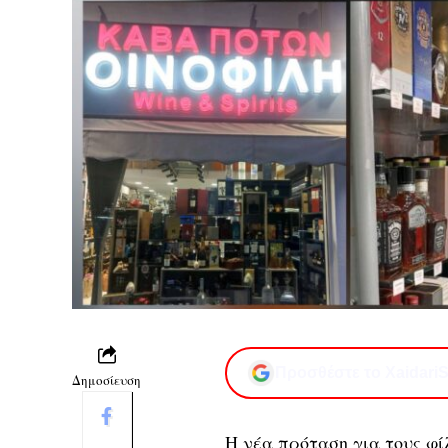
Προσθέστε το XaidariS
Δημοσίευση
Η νέα πρόταση για τους φί