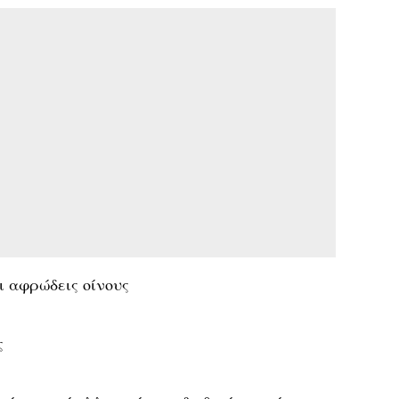
ι αφρώδεις οίνους
ς