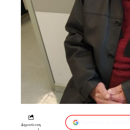
Προσθέστε το XaidariS
Δημοσίευση