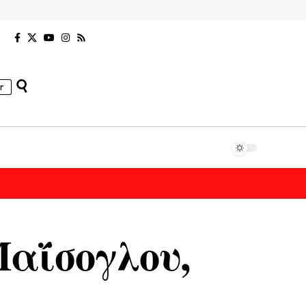
r
Μαΐσογλου,