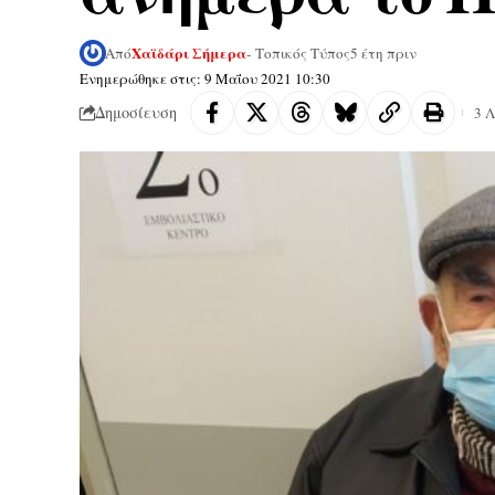
Χαϊδάρι Σήμερα
Από
- Τοπικός Τύπος
5 έτη πριν
Ενημερώθηκε στις: 9 Μαΐου 2021 10:30
Δημοσίευση
3 