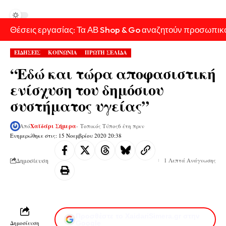
Θέσεις εργασίας: Τα ΑΒ Shop & Go αναζητούν προσωπικ
ΕΙΔΗΣΕΙΣ
ΚΟΙΝΩΝΙΑ
ΠΡΩΤΗ ΣΕΛΙΔΑ
“Εδώ και τώρα αποφασιστική
ενίσχυση του δημόσιου
συστήματος υγείας”
Από
Χαϊδάρι Σήμερα
- Τοπικός Τύπος
6 έτη πριν
Ενημερώθηκε στις: 15 Νοεμβρίου 2020 20:38
Δημοσίευση
1 Λεπτά Ανάγνωσης
Προσθέστε το XaidariSimera.gr στην
Δημοσίευση
Google