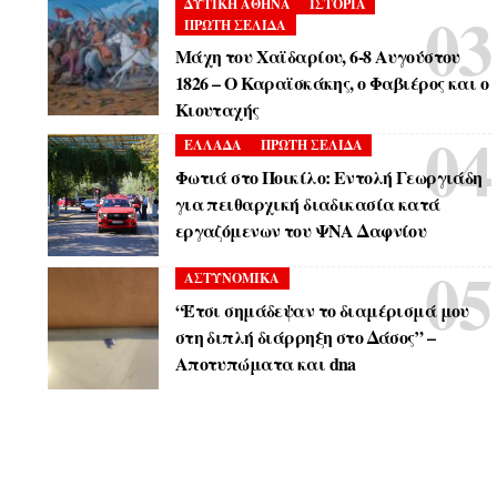
ΔΥΤΙΚΗ ΑΘΗΝΑ
ΙΣΤΟΡΙΑ
ΠΡΩΤΗ ΣΕΛΙΔΑ
Μάχη του Χαϊδαρίου, 6-8 Αυγούστου
1826 – Ο Καραϊσκάκης, ο Φαβιέρος και ο
Κιουταχής
ΕΛΛΑΔΑ
ΠΡΩΤΗ ΣΕΛΙΔΑ
Φωτιά στο Ποικίλο: Εντολή Γεωργιάδη
για πειθαρχική διαδικασία κατά
εργαζόμενων του ΨΝΑ Δαφνίου
ΑΣΤΥΝΟΜΙΚΑ
“Έτσι σημάδεψαν το διαμέρισμά μου
στη διπλή διάρρηξη στο Δάσος” –
Αποτυπώματα και dna