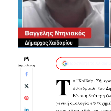
Προσθέστε το XaidariS
Δημοσίευση
Τ
ο “Χαϊδάρι Σήμερα
συνεδρίαση του Δη
Είναι η δεύτερη ζ
γενική ομολογία επιτυχημέ
εκπομπή απευθύνεται στον 