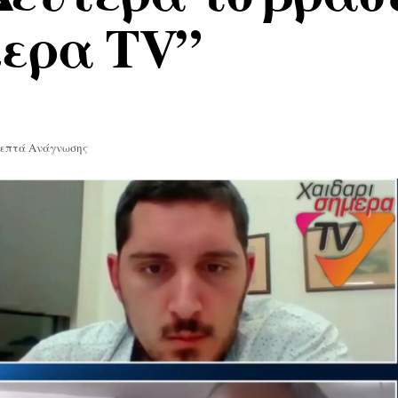
μερα TV”
Λεπτά Ανάγνωσης