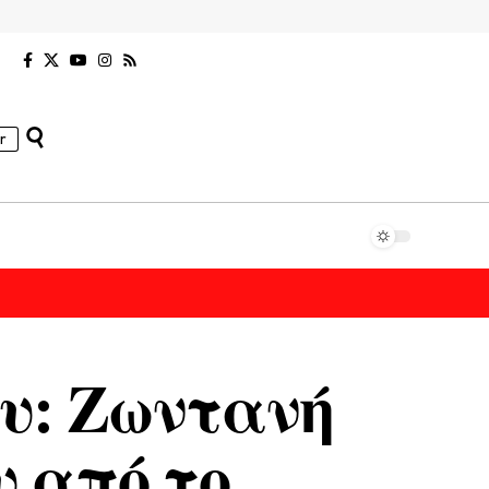
r
υ: Ζωντανή
υ από το