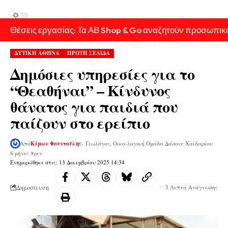
Θέσεις εργασίας: Τα ΑΒ Shop & Go αναζητούν προσωπικ
ΔΥΤΙΚΗ ΑΘΗΝΑ
ΠΡΩΤΗ ΣΕΛΙΔΑ
Δημόσιες υπηρεσίες για το
“Θεαθήναι” – Κίνδυνος
θάνατος για παιδιά που
παίζουν στο ερείπιο
Από
Κίμων Φουντούλης
- Γεωλόγος, Οικο-λογική Ομάδα Δάσους Χαϊδαρίου
8 μήνες πριν
Ενημερώθηκε στις: 13 Δεκεμβρίου 2025 14:34
Δημοσίευση
3 Λεπτά Ανάγνωσης