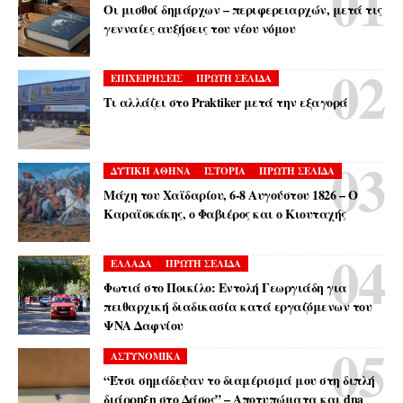
Οι μισθοί δημάρχων – περιφερειαρχών, μετά τις
γενναίες αυξήσεις του νέου νόμου
ΕΠΙΧΕΙΡΗΣΕΙΣ
ΠΡΩΤΗ ΣΕΛΙΔΑ
Τι αλλάζει στο Praktiker μετά την εξαγορά
ΔΥΤΙΚΗ ΑΘΗΝΑ
ΙΣΤΟΡΙΑ
ΠΡΩΤΗ ΣΕΛΙΔΑ
Μάχη του Χαϊδαρίου, 6-8 Αυγούστου 1826 – Ο
Καραϊσκάκης, ο Φαβιέρος και ο Κιουταχής
ΕΛΛΑΔΑ
ΠΡΩΤΗ ΣΕΛΙΔΑ
Φωτιά στο Ποικίλο: Εντολή Γεωργιάδη για
πειθαρχική διαδικασία κατά εργαζόμενων του
ΨΝΑ Δαφνίου
ΑΣΤΥΝΟΜΙΚΑ
“Έτσι σημάδεψαν το διαμέρισμά μου στη διπλή
διάρρηξη στο Δάσος” – Αποτυπώματα και dna