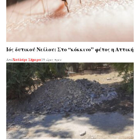
Ιός δυτικού Νείλου: Στο “κόκκινο” φέτος η Αττική
Από
Χαϊδάρι Σήμερα
19 ώρες πριν