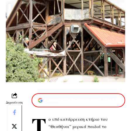
Προσθέστε το XaidariSimera.gr στην
Δημοσίευση
Google
Τ
ο υπό κατάρρευση κτήριο του
“Θεαθήναι” μερικά παιδιά το