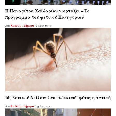
Η Παναγίτσα Χαϊδαρίου γιορτάζει – Το
πρόγραμμα του φετινού Πανηγυριού
Από
Χαϊδάρι Σήμερα
12 ώρες πριν
Ιός δυτικού Νείλου: Στο “κόκκινο” φέτος η Αττική
Από
Χαϊδάρι Σήμερα
2 ημέρες πριν