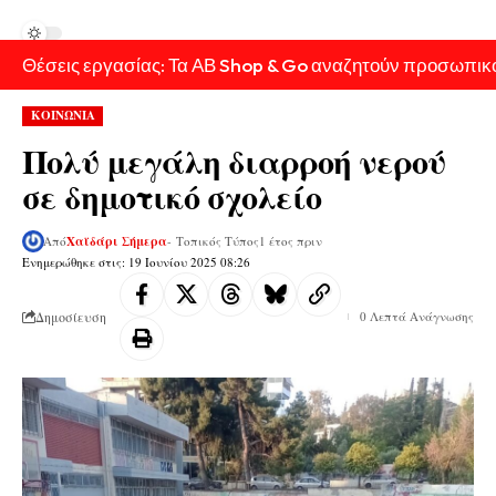
Θέσεις εργασίας: Τα ΑΒ Shop & Go αναζητούν προσωπικ
ΚΟΙΝΩΝΙΑ
Πολύ μεγάλη διαρροή νερού
σε δημοτικό σχολείο
Από
Χαϊδάρι Σήμερα
- Τοπικός Τύπος
1 έτος πριν
Ενημερώθηκε στις: 19 Ιουνίου 2025 08:26
Δημοσίευση
0 Λεπτά Ανάγνωσης