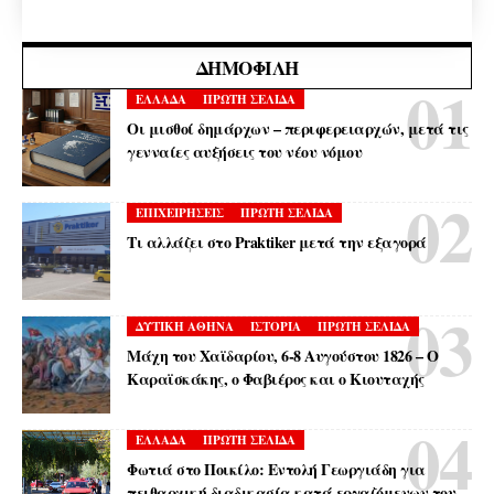
ΔΗΜΟΦΙΛΉ
ΕΛΛΑΔΑ
ΠΡΩΤΗ ΣΕΛΙΔΑ
Οι μισθοί δημάρχων – περιφερειαρχών, μετά τις
γενναίες αυξήσεις του νέου νόμου
ΕΠΙΧΕΙΡΗΣΕΙΣ
ΠΡΩΤΗ ΣΕΛΙΔΑ
Τι αλλάζει στο Praktiker μετά την εξαγορά
ΔΥΤΙΚΗ ΑΘΗΝΑ
ΙΣΤΟΡΙΑ
ΠΡΩΤΗ ΣΕΛΙΔΑ
Μάχη του Χαϊδαρίου, 6-8 Αυγούστου 1826 – Ο
Καραϊσκάκης, ο Φαβιέρος και ο Κιουταχής
ΕΛΛΑΔΑ
ΠΡΩΤΗ ΣΕΛΙΔΑ
Φωτιά στο Ποικίλο: Εντολή Γεωργιάδη για
πειθαρχική διαδικασία κατά εργαζόμενων του