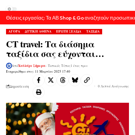
Θέσεις εργασίας: Τα ΑΒ Shop & Go αναζητούν προσωπικ
ΑΓΟΡΑ
ΔΥΤΙΚΗ ΑΘΗΝΑ
ΠΡΩΤΗ ΣΕΛΙΔΑ
ΤΑΞΙΔΙΑ
CT travel: Τα διάσημα
ταξίδια σας εύχονται…
Από
Χαϊδάρι Σήμερα
- Τοπικός Τύπος
1 έτος πριν
Ενημερώθηκε στις: 11 Μαρτίου 2025 17:40
Δημοσίευση
0 Λεπτά Ανάγνωσης