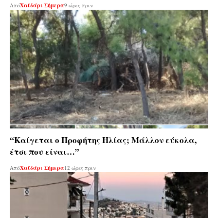
Από
Χαϊδάρι Σήμερα
9 ώρες πριν
“Καίγεται ο Προφήτης Ηλίας; Μάλλον εύκολα,
έτσι που είναι…”
Από
Χαϊδάρι Σήμερα
12 ώρες πριν