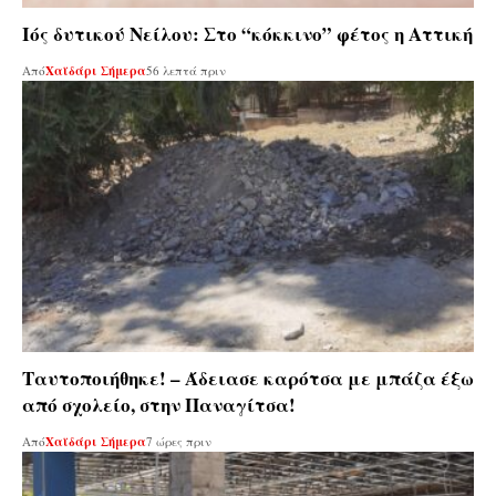
Ιός δυτικού Νείλου: Στο “κόκκινο” φέτος η Αττική
Από
Χαϊδάρι Σήμερα
56 λεπτά πριν
Ταυτοποιήθηκε! – Άδειασε καρότσα με μπάζα έξω
από σχολείο, στην Παναγίτσα!
Από
Χαϊδάρι Σήμερα
7 ώρες πριν