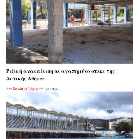
Ριζική ανακαίνιση σε αγαπημένο στέκι της
Δυτικής Αθήνας
Από
Χαϊδάρι Σήμερα
9 ώρες πριν