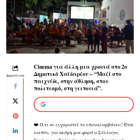
Cinema για άλλη μια χρονιά στο 2ο
Δημοτικό Χαϊδαρίου – “Μαζί στο
Δημοσίευση
παιχνίδι, στην άθληση, στον
πολιτισμό, στη γειτονιά”.
Προσθέστε το XaidariSimera.gr στην
Google
❤️ Ό,τι σε ευχαριστεί το επαναλαμβάνεις! Έτσι
λοιπόν, για ακόμη μια φορά ο Σύλλογος