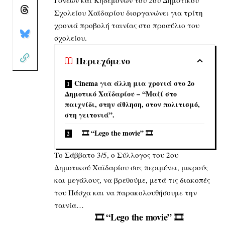
Γονέων και Κηδεμόνων του 2ου Δημοτικού
Σχολείου Χαϊδαρίου διοργανώνει για τρίτη
χρονιά προβολή ταινίας στο προαύλιο του
σχολείου.
Περιεχόμενο
Cinema για άλλη μια χρονιά στο 2ο
Δημοτικό Χαϊδαρίου – “Μαζί στο
παιχνίδι, στην άθληση, στον πολιτισμό,
στη γειτονιά”.
🎞️ “Lego the movie” 🎞️
Το Σάββατο 3/5, ο Σύλλογος του 2ου
Δημοτικού Χαϊδαρίου σας περιμένει, μικρούς
και μεγάλους, να βρεθούμε, μετά τις διακοπές
του Πάσχα και να παρακολουθήσουμε την
ταινία…
🎞️
“Lego the movie”
🎞️