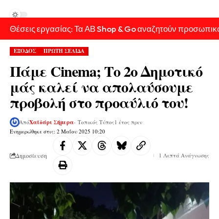
Θέσεις εργασίας: Τα ΑΒ Shop & Go αναζητούν προσωπικ
ΕΞΟΔΟΣ
ΠΡΩΤΗ ΣΕΛΙΔΑ
Πάμε Cinema; Το 2ο Δημοτικό
μάς καλεί να απολαύσουμε
προβολή στο προαύλιό του!
Από
Χαϊδάρι Σήμερα
- Τοπικός Τύπος
1 έτος πριν
Ενημερώθηκε στις: 2 Μαΐου 2025 10:20
Δημοσίευση
1 Λεπτά Ανάγνωσης