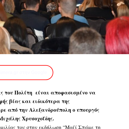
imera.gr στην Google
ας του Πολίτη είναι αποφασισμένο να
ής βίας και ειδικότερα της
ερε από την Αλεξανδρούπολη ο υπουργός
Μιχάλης Χρυσοχοΐδης.
ομιλίας του στην εκδήλωση “Μαζί Σπάμε τη