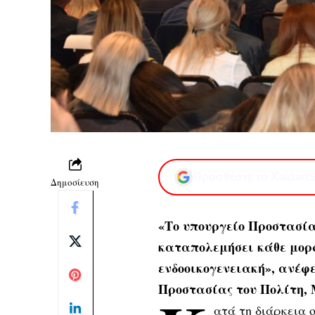
Προσθέστε το XaidariS
Δημοσίευση
«Το υπουργείο Προστασί
καταπολεμήσει κάθε μορφ
ενδοοικογενειακή», ανέφ
Προστασίας του Πολίτη, 
ατά τη διάρκεια 