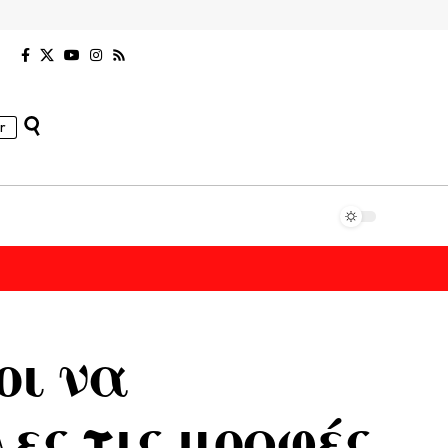
r
οι να
ες τις μορφές