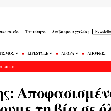
πικοινωνία
Ταυτότητα
Ανέβασμα Αγγελίας
Newslette
ΤΙΣΜΟΣ
LIFESTYLE
ΑΓΟΡΑ
ΑΠΟΨΕΙΣ
οσωπικό
ης: Αποφασισμέν
υμε τη βία σε όλ