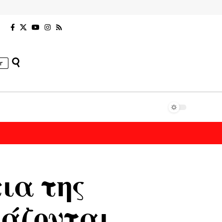
r
ια της
εάζονται