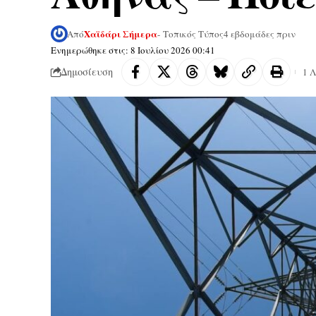
Χαϊδάρι Σήμερα
Από
- Τοπικός Τύπος
4 εβδομάδες πριν
Ενημερώθηκε στις: 8 Ιουλίου 2026 00:41
Δημοσίευση
1 