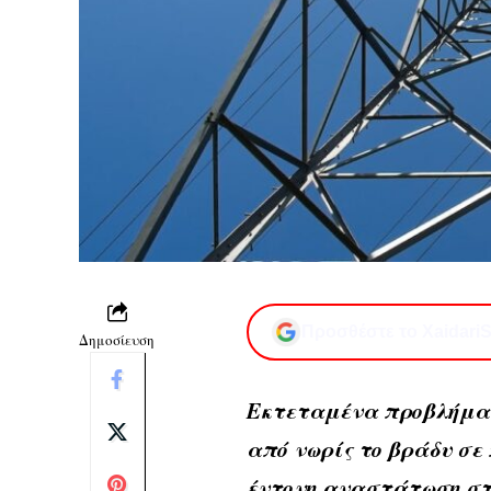
Προσθέστε το XaidariS
Δημοσίευση
Εκτεταμένα προβλήμα
από νωρίς το βράδυ σε
έντονη αναστάτωση στο