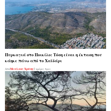
Πυρκαγιά στο Ποικίλο: Τόση είναι η έκταση που
κάηκε πάνω από το Χαϊδάρι
Από
Μενέλαος Χρόνης
2 ημέρες πριν