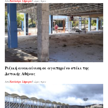
Από
Χαϊδάρι Σήμερα
3 ώρες πριν
Ριζική ανακαίνιση σε αγαπημένο στέκι της
Δυτικής Αθήνας
Από
Χαϊδάρι Σήμερα
5 ώρες πριν