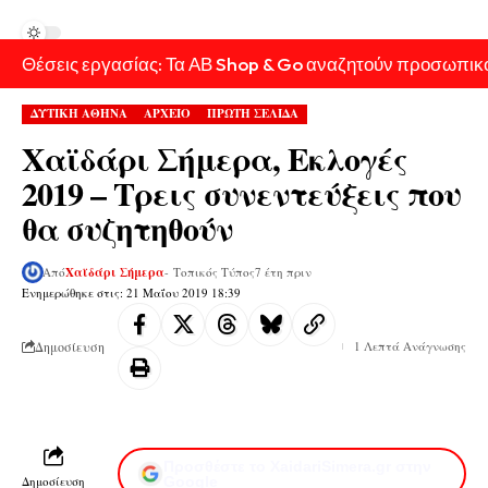
Θέσεις εργασίας: Τα ΑΒ Shop & Go αναζητούν προσωπικ
ΔΥΤΙΚΗ ΑΘΗΝΑ
ΑΡΧΕΙΟ
ΠΡΩΤΗ ΣΕΛΙΔΑ
Χαϊδάρι Σήμερα, Εκλογές
2019 – Τρεις συνεντεύξεις που
θα συζητηθούν
Από
Χαϊδάρι Σήμερα
- Τοπικός Τύπος
7 έτη πριν
Ενημερώθηκε στις: 21 Μαΐου 2019 18:39
Δημοσίευση
1 Λεπτά Ανάγνωσης
Προσθέστε το XaidariSimera.gr στην
Δημοσίευση
Google