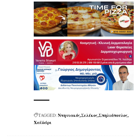
Ντηνιακός
Σελέκος
Σπηλιόπουλος
TAGGED:
Χαϊδάρι