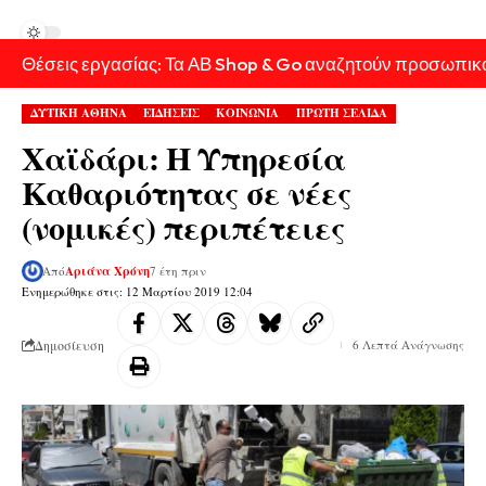
Θέσεις εργασίας: Τα ΑΒ Shop & Go αναζητούν προσωπικ
ΔΥΤΙΚΗ ΑΘΗΝΑ
ΕΙΔΗΣΕΙΣ
ΚΟΙΝΩΝΙΑ
ΠΡΩΤΗ ΣΕΛΙΔΑ
Χαϊδάρι: Η Υπηρεσία
Καθαριότητας σε νέες
(νομικές) περιπέτειες
Από
Αριάνα Χρόνη
7 έτη πριν
Ενημερώθηκε στις: 12 Μαρτίου 2019 12:04
Δημοσίευση
6 Λεπτά Ανάγνωσης