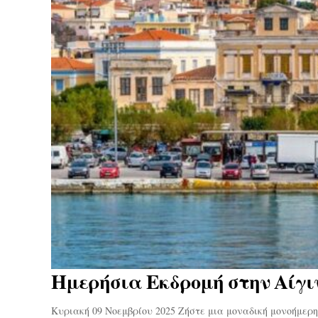
Ημερήσια Εκδρομή στην Αίγιν
Κυριακή 09 Νοεμβρίου 2025 Ζήστε μια μοναδική μονοήμερ