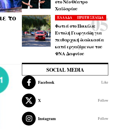
στο Νέο Θέατρο
Χαϊδαρίου
ε το
ΕΛΛΑΔΑ
ΠΡΩΤΗ ΣΕΛΙΔΑ
Φωτιά στο Ποικίλο:
Εντολή Γεωργιάδη για
πειθαρχική διαδικασία
κατά εργαζόμενων του
ΨΝΑ Δαφνίου
SOCIAL MEDIA
Facebook
Like
X
Follow
Instagram
Follow