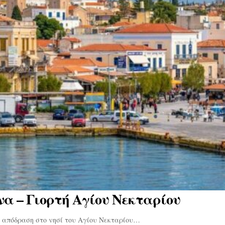
α – Γιορτή Αγίου Νεκταρίου
η απόδραση στο νησί του Αγίου Νεκταρίου…