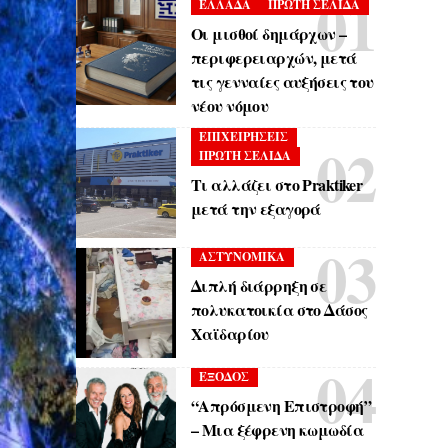
ΕΛΛΑΔΑ
ΠΡΩΤΗ ΣΕΛΙΔΑ
Οι μισθοί δημάρχων –
περιφερειαρχών, μετά
τις γενναίες αυξήσεις του
νέου νόμου
ΕΠΙΧΕΙΡΗΣΕΙΣ
ΠΡΩΤΗ ΣΕΛΙΔΑ
Τι αλλάζει στο Praktiker
μετά την εξαγορά
ΑΣΤΥΝΟΜΙΚΑ
Διπλή διάρρηξη σε
πολυκατοικία στο Δάσος
Χαϊδαρίου
ΕΞΟΔΟΣ
“Απρόσμενη Επιστροφή”
– Μια ξέφρενη κωμωδία