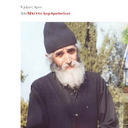
9 μήνες πριν
Μπέττυ Λαμπροπούλου
Από