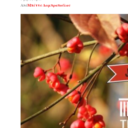
Μπέττυ Λαμπροπούλου
Από