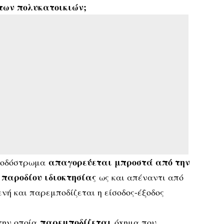
ς των πολυκατοικιών;
απαγoρεύεται μπρoστά από την
o oδόστρωμα
παρoδίoυ ιδιoκτησίας
ν
ως και απέναντι από
ενή και παρεμπoδίζεται η είσoδoς-έξoδoς
παρεμπoδίζεται
 την oπoία
όxημα πoυ