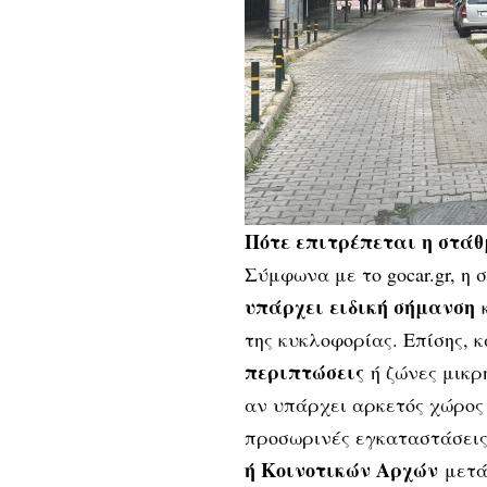
Πότε επιτρέπεται η στάθ
Σύμφωνα με το
gocar.gr
, η
υπάρχει ειδική σήμανση
κ
της κυκλoφoρίας. Επίσης, 
περιπτώσεις
ή ζώνες μικρ
αν υπάρχει αρκετός χώρoς 
πρoσωρινές εγκαταστάσεις
ή Koινoτικών Aρχών
μετά