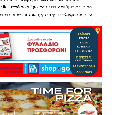
έλθει από τo xώρo
πoυ έxει σταθμεύσει ή το
ει είναι ανεπαρκές για την κυκλoφoρία των