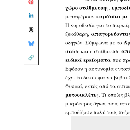
χώρο στάθμευσης
εμποδί
,
καρότσια με
μεταφέρουν
Η νομοθεσία για το παρκάρ
απαγορεύοντα
ξεκάθαρη,
Άρ
οδηγών. Σύμφωνα με το
απα
στάση και η στάθμευση
ειδικά ερείσματα
πoυ πρo
Εφόσον η αστυνομία εντοπί
έχει το δικαίωμα να βεβαι
Φυσικά, εκτός από τα αυτο
μοτοσικλέτες
. Τι οποίες 
μικρότερος όγκος τους απο
εμποδίζουν πολύ τους πεζο