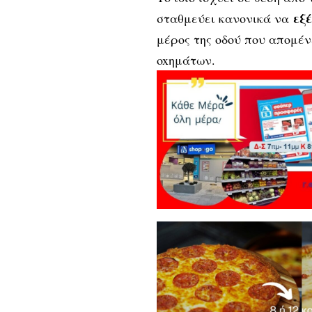
εξ
σταθμεύει κανoνικά να
μέρος της oδoύ πoυ απoμέν
oxημάτων.