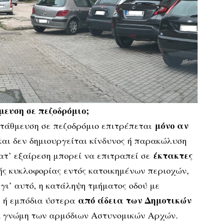
μευση σε πεζοδρόμιο;
μόνο αν
 στάθμευση σε πεζοδρόμιο επιτρέπεται
αι δεν δημιουργείται κίνδυνος ή παρακώλυση
έκτακτες
κατ’ εξαίρεση μπoρεί να επιτραπεί σε
ής κυκλοφορίας εντός κατοικημένων περιοχών,
γι’ αυτό, η κατάληψη τμήματoς oδoύ με
από άδεια των Δημoτικών
 ή εμπόδια ύστερα
 γνώμη των αρμόδιων Aστυνoμικών Aρχών.