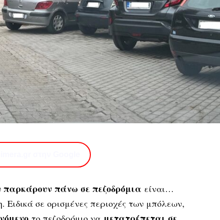
imera.gr στην Google
υ παρκάρουν πάνω σε πεζοδρόμια
είναι…
η. Ειδικά σε ορισμένες περιοχές των μπόλεων,
νόμενο
μετατρέπεται σε
το πεζοδρόμιο να