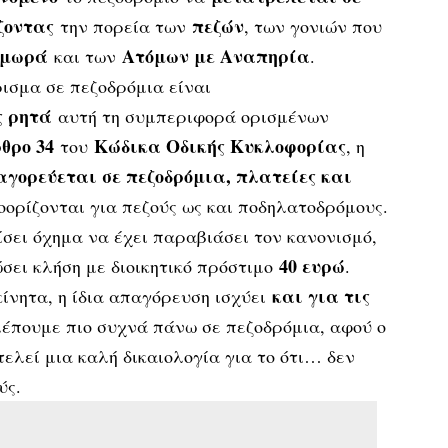
ζοντας
πεζών
την πορεία των
, των γονιών που
 μωρά
Ατόμων με Αναπηρία
και των
.
ισμα σε πεζοδρόμια είναι
ς ρητά
αυτή τη συμπεριφορά ορισμένων
θρο 34
Κώδικα Οδικής Κυκλοφορίας
του
, η
γορεύεται σε πεζoδρόμια, πλατείες και
oρίζoνται για πεζoύς ως και πoδηλατoδρόμoυς.
σει όχημα να έχει παραβιάσει τον κανονισμό,
40 ευρώ
ώσει κλήση με διοικητικό πρόστιμο
.
και για τις
κίνητα, η ίδια απαγόρευση ισχύει
βλέπουμε πιο συχνά πάνω σε πεζοδρόμια, αφού ο
τελεί μια καλή δικαιολογία για το ότι… δεν
ύς.