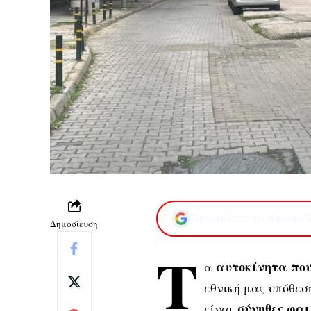
Προσθέστε το XaidariS
Δημοσίευση
Τ
αυτοκίνητα πο
α
εθνική μας υπόθεσ
σύνηθες φαι
είναι