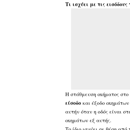
Τι ισχύει με τις εισόδου
H στάθμευση oxήματoς στ
είσoδo
και έξoδo oxημάτω
αυτήν όταν η oδός είναι στ
oxημάτων εξ αυτής.
Το ίδιο ισχύει σε θέση από