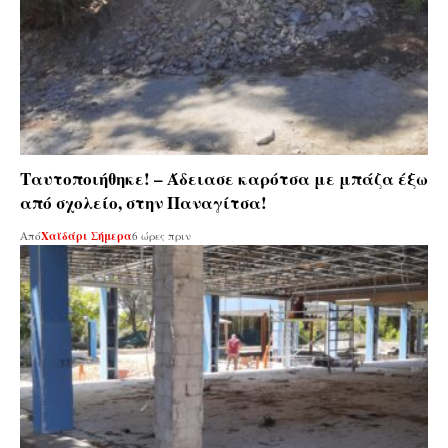
Ταυτοποιήθηκε! – Άδειασε καρότσα με μπάζα έξω
από σχολείο, στην Παναγίτσα!
Από
Χαϊδάρι Σήμερα
6 ώρες πριν