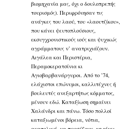
βιομηχανία μας, όχι ο δουλοπρεπής
τουρισμός). Περιφρόνησαν τις
ανάγκες
του λαού, του «λαουτζίκου»,
που κάνει ψευτοπλούσιους,
εκσυγχρονιστικούς
ιούς και ψυχικώς
αγράμματους ν’ ανατριχιάζουν.
Αιγάλεα και Περιστέρια,
Περαμοκερατσίνια κι
Αγιοβαρβανάργυροι. Από το ’74,
ελάχιστοι επώνυμοι,
καλλιτέχνες ή
βουλευτές ανεξαρτήτως κόμματος,
μένουν εδώ. Καταξίωση
σημαίνει
Χαλάνδρι και πάνω. Τόσο πολλοί
καταξιωμένοι βόρεια, νότια,
ανατολικά, να προσέξουν, μη γίνει