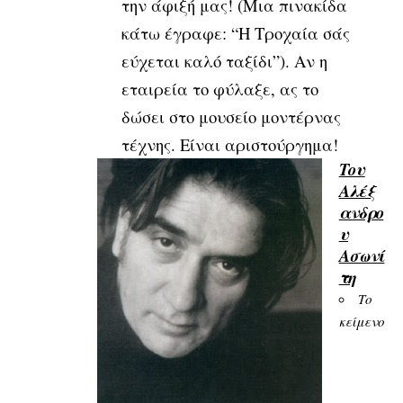
την άφιξή μας! (Μια πινακίδα
κάτω έγραφε: “Η Τροχαία σάς
εύχεται καλό ταξίδι”). Αν η
εταιρεία το φύλαξε, ας το
δώσει στο μουσείο μοντέρνας
τέχνης. Είναι αριστούργημα!
Του
Αλέξ
ανδρο
υ
Ασωνί
τη
Το
κείμενο