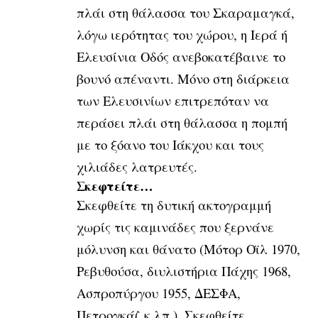
πλάι στη θάλασσα του Σκαραμαγκά,
λόγω ιερότητας του χώρου, η
Ιερά ή
Ελευσίνια Οδός ανεβοκατέβαινε το
βουνό απέναντι. Μόνο στη διάρκεια
των Ελευσινίων επιτρεπόταν να
περάσει πλάι στη θάλασσα η πομπή
με το ξόανο του Ιάκχου
και τους
χιλιάδες λατρευτές.
Σκεφτείτε…
Σκεφθείτε τη δυτική ακτογραμμή
χωρίς τις καμινάδες που ξερνάνε
μόλυνση και θάνατο (Μότορ Οϊλ 1970,
Ρεβυθούσα, διυλιστήρια Πάχης 1968,
Ασπροπύργου 1955, ΔΕΣΦΑ,
Πετρογκάζ κ.λπ.). Σκεφθείτε