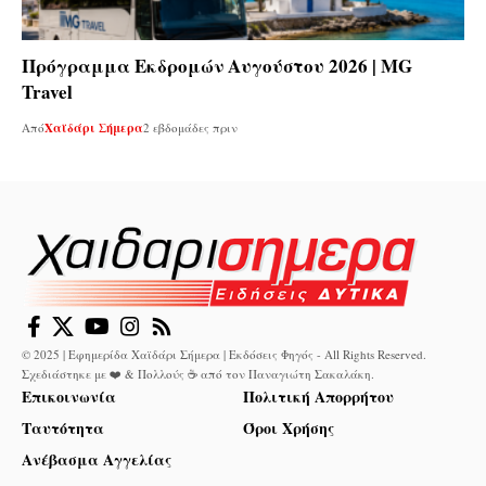
Πρόγραμμα Εκδρομών Αυγούστου 2026 | MG
Travel
Από
Χαϊδάρι Σήμερα
2 εβδομάδες πριν
© 2025 | Εφημερίδα Χαϊδάρι Σήμερα | Εκδόσεις Φηγός - All Rights Reserved.
Σχεδιάστηκε με ❤️ & Πολλούς ☕ από τον
Παναγιώτη Σακαλάκη
.
Επικοινωνία
Πολιτική Απορρήτου
Ταυτότητα
Όροι Χρήσης
Ανέβασμα Αγγελίας