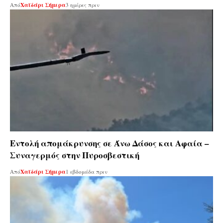
Από
Χαϊδάρι Σήμερα
3 ημέρες πριν
Εντολή απομάκρυνσης σε Άνω Δάσος και Αφαία –
Συναγερμός στην Πυροσβεστική
Από
Χαϊδάρι Σήμερα
1 εβδομάδα πριν