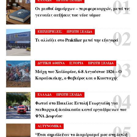
ΕΛΛΑΔΑ
ΠΡΩΤΗ ΣΕΛΙΔΑ
Οι μισθοί δημάρχων – περιφερειαρχών, μετά τις
γενναίες αυξήσεις του νέου νόμου
ΕΠΙΧΕΙΡΗΣΕΙΣ
ΠΡΩΤΗ ΣΕΛΙΔΑ
Τι αλλάζει στο Praktiker μετά την εξαγορά
ΔΥΤΙΚΗ ΑΘΗΝΑ
ΙΣΤΟΡΙΑ
ΠΡΩΤΗ ΣΕΛΙΔΑ
Μάχη του Χαϊδαρίου, 6-8 Αυγούστου 1826 – Ο
Καραϊσκάκης, ο Φαβιέρος και ο Κιουταχής
ΕΛΛΑΔΑ
ΠΡΩΤΗ ΣΕΛΙΔΑ
Φωτιά στο Ποικίλο: Εντολή Γεωργιάδη για
πειθαρχική διαδικασία κατά εργαζόμενων του
ΨΝΑ Δαφνίου
ΑΣΤΥΝΟΜΙΚΑ
“Έτσι σημάδεψαν το διαμέρισμά μου στη διπλή