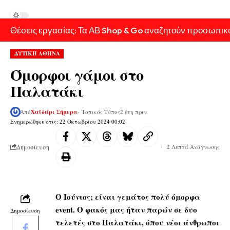
Θέσεις εργασίας: Τα ΑΒ Shop & Go αναζητούν προσωπικ
ΔΥΤΙΚΗ ΑΘΗΝΑ
Όμορφοι γάμοι στο
Παλατάκι
Από
Χαϊδάρι Σήμερα
- Τοπικός Τύπος
2 έτη πριν
Ενημερώθηκε στις: 22 Οκτωβρίου 2024 00:02
Δημοσίευση
2 Λεπτά Ανάγνωσης
Ο Ιούνιος; είναι γεμάτος πολύ όμορφα
event. Ο φακός μας ήταν παρών σε δυο
Δημοσίευση
τελετές στο Παλατάκι, όπου νέοι άνθρωποι