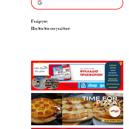
Προσθέστε το XaidariSimera.gr στην
Google
Γιώργος
Παπαπαναγιώτου