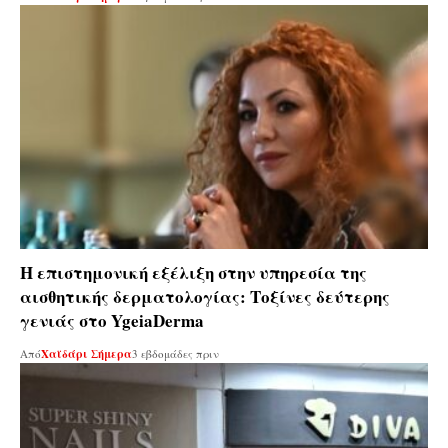
Η επιστημονική εξέλιξη στην υπηρεσία της
αισθητικής δερματολογίας: Tοξίνες δεύτερης
γενιάς στο YgeiaDerma
Από
Χαϊδάρι Σήμερα
3 εβδομάδες πριν