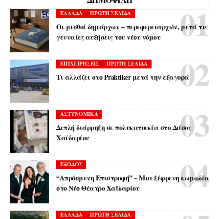
ΕΛΛΑΔΑ
ΠΡΩΤΗ ΣΕΛΙΔΑ
Οι μισθοί δημάρχων – περιφερειαρχών, μετά τις
γενναίες αυξήσεις του νέου νόμου
ΕΠΙΧΕΙΡΗΣΕΙΣ
ΠΡΩΤΗ ΣΕΛΙΔΑ
Τι αλλάζει στο Praktiker μετά την εξαγορά
ΑΣΤΥΝΟΜΙΚΑ
Διπλή διάρρηξη σε πολυκατοικία στο Δάσος
Χαϊδαρίου
ΕΞΟΔΟΣ
“Απρόσμενη Επιστροφή” – Μια ξέφρενη κωμωδία
στο Νέο Θέατρο Χαϊδαρίου
ΕΛΛΑΔΑ
ΠΡΩΤΗ ΣΕΛΙΔΑ