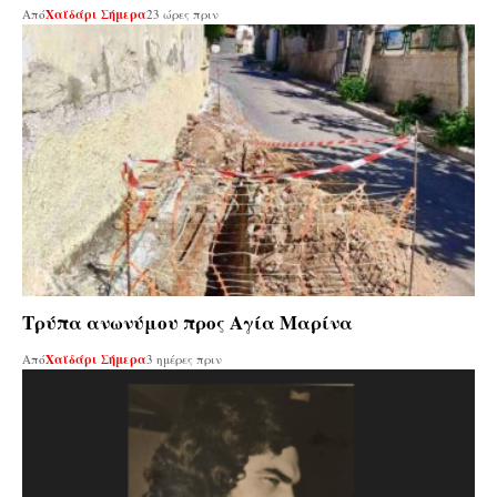
Από
Χαϊδάρι Σήμερα
23 ώρες πριν
Τρύπα ανωνύμου προς Αγία Μαρίνα
Από
Χαϊδάρι Σήμερα
3 ημέρες πριν