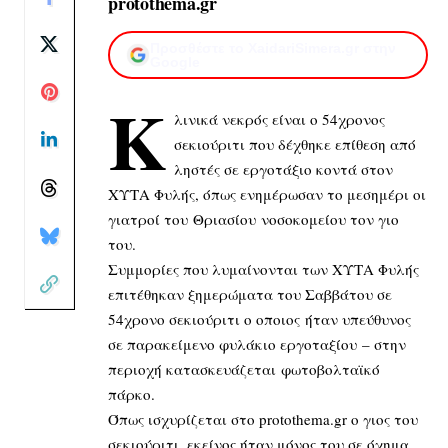
protothema.gr
Προσθέστε το XaidariSimera.gr στην
Google
Κ
λινικά νεκρός είναι ο 54χρονος
σεκιούριτι που δέχθηκε επίθεση από
ληστές σε εργοτάξιο κοντά στον
ΧΥΤΑ Φυλής, όπως ενημέρωσαν το μεσημέρι οι
γιατροί του Θριασίου νοσοκομείου τον γιο
του.
Συμμορίες που λυμαίνονται των ΧΥΤΑ Φυλής
επιτέθηκαν ξημερώματα του Σαββάτου σε
54χρονο σεκιούριτι ο οποιος ήταν υπεύθυνος
σε παρακείμενο φυλάκιο εργοταξίου – στην
περιοχή κατασκευάζεται φωτοβολταϊκό
πάρκο.
Όπως ισχυρίζεται στο protothema.gr ο γιος του
σεκιούριτι, εκείνος ήταν μόνος του σε όχημα