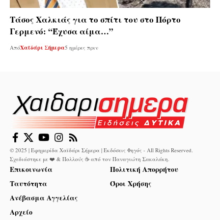
Τάσος Χαλκιάς για το σπίτι του στο Πόρτο
Γερμενό: “Έχυσα αίμα…”
Από
Χαϊδάρι Σήμερα
5 ημέρες πριν
© 2025 | Εφημερίδα Χαϊδάρι Σήμερα | Εκδόσεις Φηγός - All Rights Reserved.
Σχεδιάστηκε με ❤️ & Πολλούς ☕ από τον
Παναγιώτη Σακαλάκη
.
Επικοινωνία
Πολιτική Απορρήτου
Ταυτότητα
Όροι Χρήσης
Ανέβασμα Αγγελίας
Αρχείο