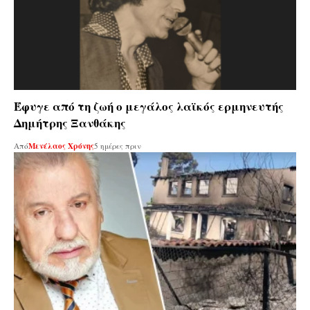
Έφυγε από τη ζωή ο μεγάλος λαϊκός ερμηνευτής
Δημήτρης Ξανθάκης
Από
Μενέλαος Χρόνης
5 ημέρες πριν