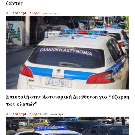
ζάντες
Από
Χαϊδάρι Σήμερα
3 ημέρες πριν
Επιστολή στην Αστυνομική Διεύθυνση για “έξαρση
των κλοπών”
Από
Χαϊδάρι Σήμερα
1 εβδομάδα πριν