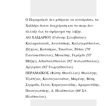
Ο Περαμαϊκός δεν μπόρεσε να αντιδράσει, το
Χαϊδάρι έκανε διαχείριση και το σκορ δεν
άλλαξε έως το σφύριγμα της λήξης.
ΑΟ ΧΑΪΔΑΡΙΟΥ (Γιάννης Σιλεβίστας):
Καλαματιανός, Αννιτσάκης, Καλογερόπουλος,
Ζίζηλας, Κατσάρας, Τσιούλος, Ρόπας (79′
Γιαννακόπουλος), Μουκίδης, Γκρέμπι (55′
Μέξης), Αποστολόπουλος (92′ Αντωνόπουλος),
Αργυρίου (92′ Γεωργόπουλος)
ΠΕΡΑΜΑΪΚΟΣ (Φώτης Θανέλλας): Θεολόγης,
Τζιάτζιος, Κοντογιαννάτος, Μαρίνης, Βέση,
Σερμάδι, Γκίνο, Καραγιαννίδης, Αμαραντίδης,
Παναγιωτάκης, Α. Ηλιόπουλος (66′ Στ.
Ηλιόπουλος).