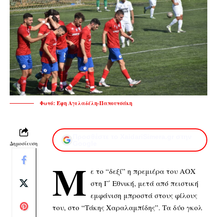
Φωτό: Έφη Αγελαδέλη-Παπουτσάκη
Προσθέστε το XaidariSimera.gr στην
Δημοσίευση
Google
Μ
ε το “δεξί” η πρεμιέρα του ΑΟΧ
στη Γ΄ Εθνική, μετά από πειστική
εμφάνιση μπροστά στους φίλους
του, στο “Τάκης Χαραλαμπίδης”. Τα δύο γκολ