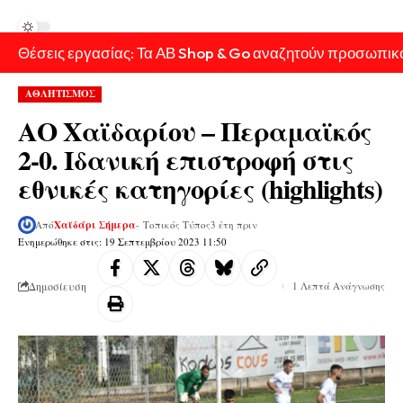
Θέσεις εργασίας: Τα ΑΒ Shop & Go αναζητούν προσωπικ
ΑΘΛΗΤΙΣΜΟΣ
ΑΟ Χαϊδαρίου – Περαμαϊκός
2-0. Ιδανική επιστροφή στις
εθνικές κατηγορίες (highlights)
Από
Χαϊδάρι Σήμερα
- Τοπικός Τύπος
3 έτη πριν
Ενημερώθηκε στις: 19 Σεπτεμβρίου 2023 11:50
Δημοσίευση
1 Λεπτά Ανάγνωσης