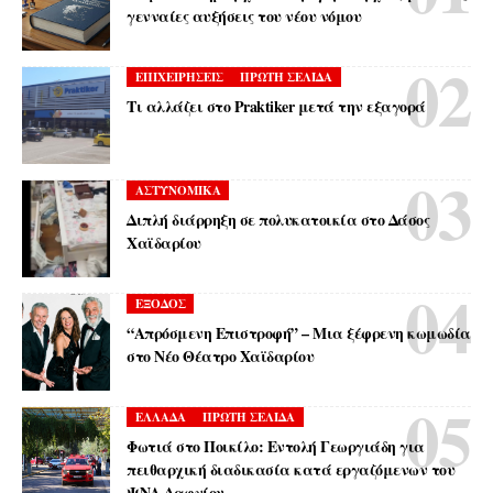
γενναίες αυξήσεις του νέου νόμου
ΕΠΙΧΕΙΡΗΣΕΙΣ
ΠΡΩΤΗ ΣΕΛΙΔΑ
Τι αλλάζει στο Praktiker μετά την εξαγορά
ΑΣΤΥΝΟΜΙΚΑ
Διπλή διάρρηξη σε πολυκατοικία στο Δάσος
Χαϊδαρίου
ΕΞΟΔΟΣ
“Απρόσμενη Επιστροφή” – Μια ξέφρενη κωμωδία
στο Νέο Θέατρο Χαϊδαρίου
ΕΛΛΑΔΑ
ΠΡΩΤΗ ΣΕΛΙΔΑ
Φωτιά στο Ποικίλο: Εντολή Γεωργιάδη για
πειθαρχική διαδικασία κατά εργαζόμενων του
ΨΝΑ Δαφνίου