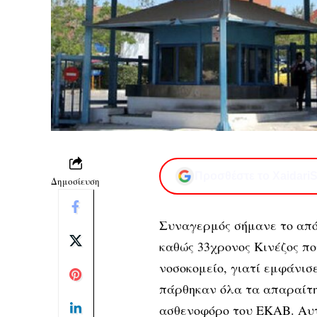
Προσθέστε το XaidariS
Δημοσίευση
Συναγερμός σήμανε το από
καθώς 33χρονος Κινέζος π
νοσοκομείο, γιατί εμφάνι
πάρθηκαν όλα τα απαραίτη
ασθενοφόρο του ΕΚΑΒ. Αυτή