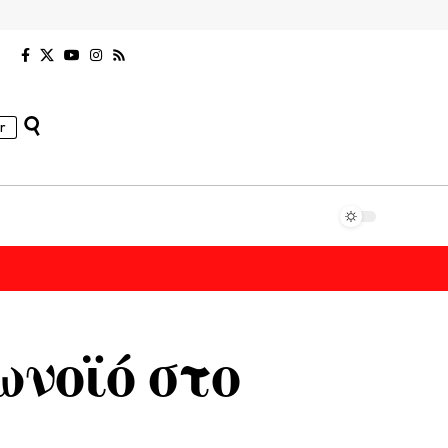
r
ωνοϊό στο