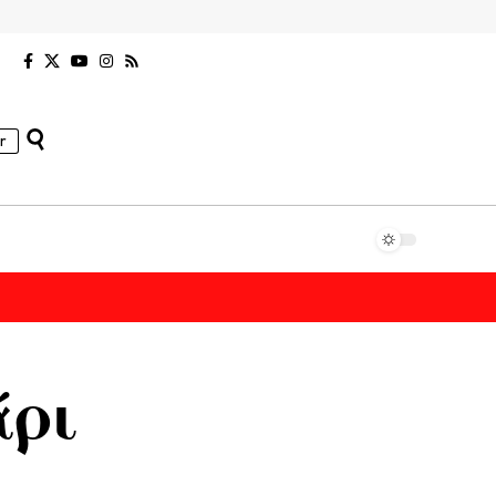
r
άρι