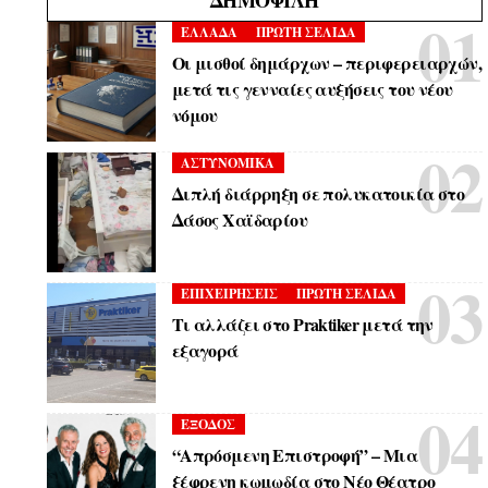
ΔΗΜΟΦΙΛΉ
ΕΛΛΑΔΑ
ΠΡΩΤΗ ΣΕΛΙΔΑ
Οι μισθοί δημάρχων – περιφερειαρχών,
μετά τις γενναίες αυξήσεις του νέου
νόμου
ΑΣΤΥΝΟΜΙΚΑ
Διπλή διάρρηξη σε πολυκατοικία στο
Δάσος Χαϊδαρίου
ΕΠΙΧΕΙΡΗΣΕΙΣ
ΠΡΩΤΗ ΣΕΛΙΔΑ
Τι αλλάζει στο Praktiker μετά την
εξαγορά
ΕΞΟΔΟΣ
“Απρόσμενη Επιστροφή” – Μια
ξέφρενη κωμωδία στο Νέο Θέατρο