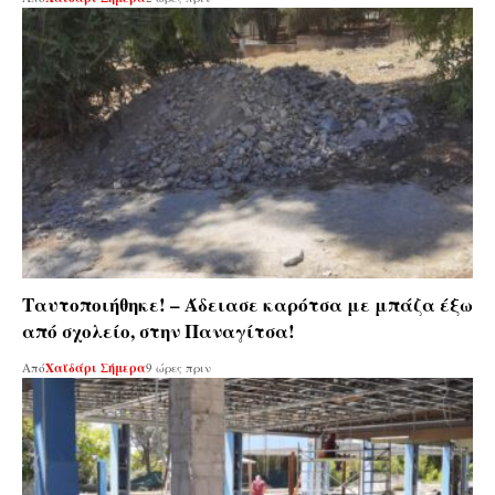
Ταυτοποιήθηκε! – Άδειασε καρότσα με μπάζα έξω
από σχολείο, στην Παναγίτσα!
Από
Χαϊδάρι Σήμερα
9 ώρες πριν