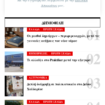
Με την εγγραφή σας συμφωνείτε με την
Πολιτική
Απορρήτου
μας.
ΔΗΜΟΦΙΛΉ
ΕΛΛΑΔΑ
ΠΡΩΤΗ ΣΕΛΙΔΑ
Οι μισθοί δημάρχων – περιφερειαρχών, μετά τις
γενναίες αυξήσεις του νέου νόμου
ΕΠΙΧΕΙΡΗΣΕΙΣ
ΠΡΩΤΗ ΣΕΛΙΔΑ
Τι αλλάζει στο Praktiker μετά την εξαγορά
ΑΣΤΥΝΟΜΙΚΑ
Διπλή διάρρηξη σε πολυκατοικία στο Δάσος
Χαϊδαρίου
ΕΛΛΑΔΑ
ΠΡΩΤΗ ΣΕΛΙΔΑ