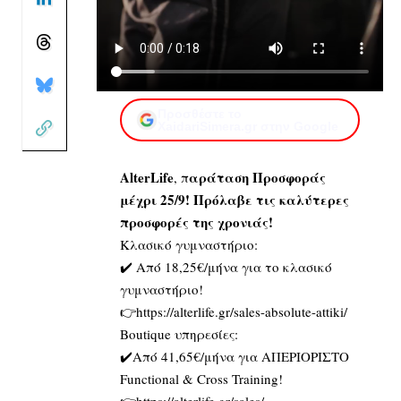
Προσθέστε το
XaidariSimera.gr στην Google
AlterLife
αράταση Προσφοράς
, π
μέχρι 25/9! Πρόλαβε τις καλύτερες
προσφορές της χρονιάς!
Κλασικό γυμναστήριο:
✔️ Aπό 18,25€/μήνα για το κλασικό
γυμναστήριο!
👉https://alterlife.gr/sales-absolute-attiki/
Boutique υπηρεσίες:
✔️Aπό 41,65€/μήνα για ΑΠΕΡΙΟΡΙΣΤΟ
Functional & Cross Training!