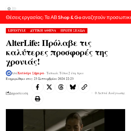
Θέσεις εργασίας: Τα ΑΒ Shop & Go αναζητούν προσωπικ
LIFESTYLE
ΔΥΤΙΚΗ ΑΘΗΝΑ
ΠΡΩΤΗ ΣΕΛΙΔΑ
AlterLife: Πρόλαβε τις
καλύτερες προσφορές της
χρονιάς!
Από
Χαϊδάρι Σήμερα
- Τοπικός Τύπος
2 έτη πριν
Ενημερώθηκε στις: 23 Σεπτεμβρίου 2024 22:23
Δημοσίευση
0 Λεπτά Ανάγνωσης