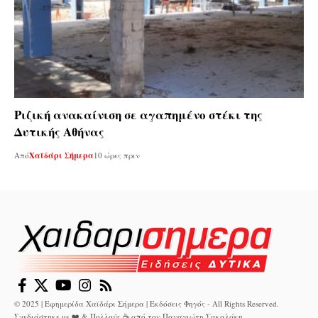
Ριζική ανακαίνιση σε αγαπημένο στέκι της
Δυτικής Αθήνας
Από
Χαϊδάρι Σήμερα
10 ώρες πριν
© 2025 | Εφημερίδα Χαϊδάρι Σήμερα | Εκδόσεις Φηγός - All Rights Reserved.
Σχεδιάστηκε με ❤️ & Πολλούς ☕ από τον
Παναγιώτη Σακαλάκη
.