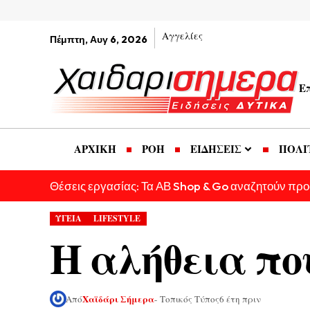
Αγγελίες
Πέμπτη, Αυγ 6, 2026
Ε
ΑΡΧΙΚΗ
ΡΟΗ
ΕΙΔΗΣΕΙΣ
ΠΟΛΙ
Θέσεις εργασίας: Τα ΑΒ Shop & Go αναζητούν πρ
ΥΓΕΙΑ
LIFESTYLE
Η αλήθεια πο
Χαϊδάρι Σήμερα
Από
- Τοπικός Τύπος
6 έτη πριν