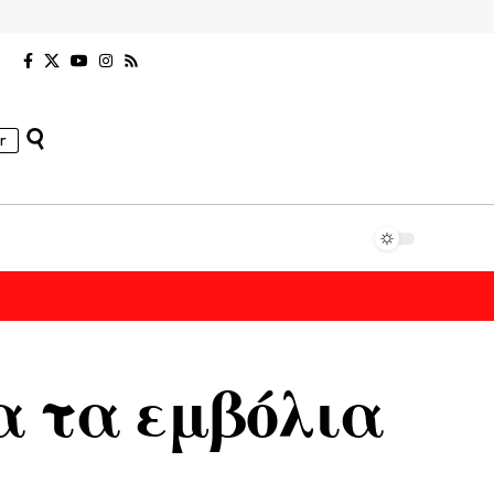
r
α τα εμβόλια