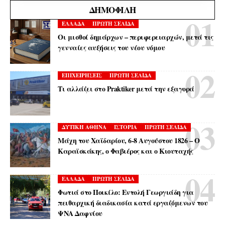
ΔΗΜΟΦΙΛΉ
ΕΛΛΑΔΑ
ΠΡΩΤΗ ΣΕΛΙΔΑ
Οι μισθοί δημάρχων – περιφερειαρχών, μετά τις
γενναίες αυξήσεις του νέου νόμου
ΕΠΙΧΕΙΡΗΣΕΙΣ
ΠΡΩΤΗ ΣΕΛΙΔΑ
Τι αλλάζει στο Praktiker μετά την εξαγορά
ΔΥΤΙΚΗ ΑΘΗΝΑ
ΙΣΤΟΡΙΑ
ΠΡΩΤΗ ΣΕΛΙΔΑ
Μάχη του Χαϊδαρίου, 6-8 Αυγούστου 1826 – Ο
Καραϊσκάκης, ο Φαβιέρος και ο Κιουταχής
ΕΛΛΑΔΑ
ΠΡΩΤΗ ΣΕΛΙΔΑ
Φωτιά στο Ποικίλο: Εντολή Γεωργιάδη για
πειθαρχική διαδικασία κατά εργαζόμενων του
ΨΝΑ Δαφνίου