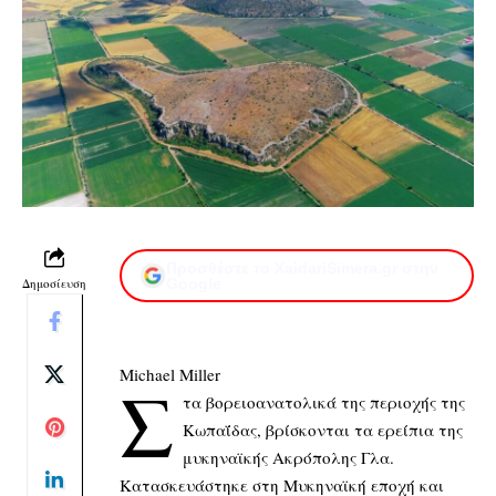
Προσθέστε το XaidariSimera.gr στην
Δημοσίευση
Google
Michael Miller
Σ
τα βορειοανατολικά της περιοχής της
Κωπαΐδας, βρίσκονται τα ερείπια της
μυκηναϊκής Aκρόπολης Γλα.
Κατασκευάστηκε στη Μυκηναϊκή εποχή και