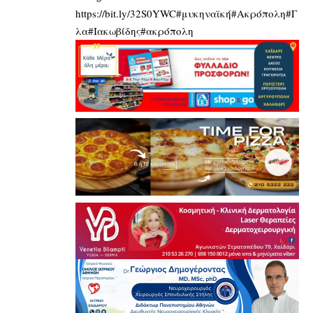
https://bit.ly/32S0YWC
#μυκηναϊκή#Ακρόπολη#Γ
λα#Ιακωβίδης#ακρόπολη