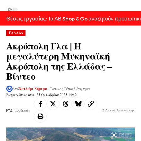
Θέσεις εργασίας: Τα ΑΒ Shop & Go αναζητούν προσωπικ
ΕΛΛΑΔΑ
Ακρόπολη Γλα | H
μεγαλύτερη Μυκηναϊκή
Ακρόπολη της Ελλάδας –
Βίντεο
Από
Χαϊδάρι Σήμερα
- Τοπικός Τύπος
3 έτη πριν
Ενημερώθηκε στις: 25 Οκτωβρίου 2023 14:42
Δημοσίευση
2 Λεπτά Ανάγνωσης