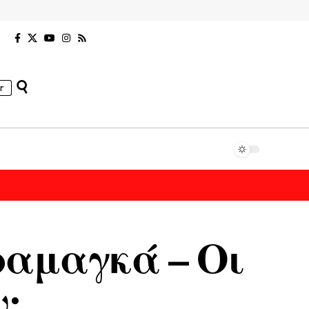
r
ραμαγκά – Οι
ν;