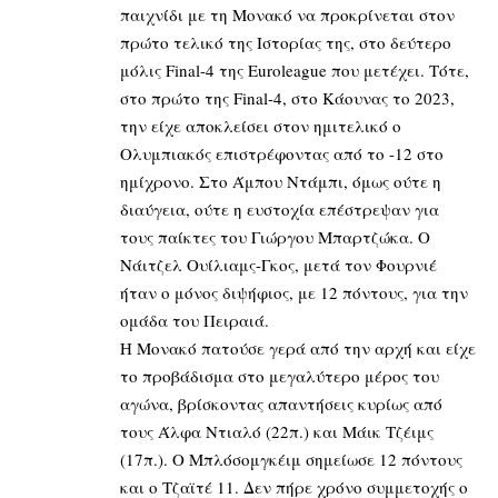
παιχνίδι με τη Μονακό να προκρίνεται στον
πρώτο τελικό της Ιστορίας της, στο δεύτερο
μόλις Final-4 της Euroleague που μετέχει. Τότε,
στο πρώτο της Final-4, στο Κάουνας το 2023,
την είχε αποκλείσει στον ημιτελικό ο
Ολυμπιακός επιστρέφοντας από το -12 στο
ημίχρονο. Στο Άμπου Ντάμπι, όμως ούτε η
διαύγεια, ούτε η ευστοχία επέστρεψαν για
τους παίκτες του Γιώργου Μπαρτζώκα. Ο
Νάιτζελ Ουίλιαμς-Γκος, μετά τον Φουρνιέ
ήταν ο μόνος διψήφιος, με 12 πόντους, για την
ομάδα του Πειραιά.
Η Μονακό πατούσε γερά από την αρχή και είχε
το προβάδισμα στο μεγαλύτερο μέρος του
αγώνα, βρίσκοντας απαντήσεις κυρίως από
τους Άλφα Ντιαλό (22π.) και Μάικ Τζέιμς
(17π.). Ο Μπλόσομγκέιμ σημείωσε 12 πόντους
και ο Τζαϊτέ 11. Δεν πήρε χρόνο συμμετοχής ο