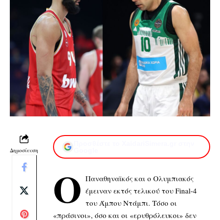
Προσθέστε το XaidariSimera.gr στην
Δημοσίευση
Google
Ο
Παναθηναϊκός και ο Ολυμπιακός
έμειναν εκτός τελικού του Final-4
του Άμπου Ντάμπι. Τόσο οι
«πράσινοι», όσο και οι «ερυθρόλευκοι» δεν