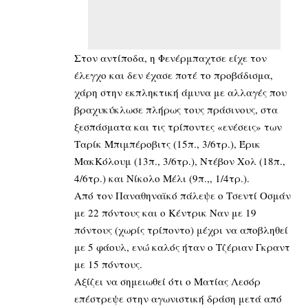
Στον αντίποδα, η Φενέρμπαχτσε είχε τον
έλεγχο και δεν έχασε ποτέ το προβάδισμα,
χάρη στην εκπληκτική άμυνα με αλλαγές που
βραχυκύκλωσε πλήρως τους πράσινους, στα
ξεσπάσματα και τις τρίποντες «ενέσεις» των
Ταρίκ Μπιμπέροβιτς (15π., 3/6τρ.), Έρικ
ΜακΚόλουμ (13π., 3/6τρ.), Ντέβον Χολ (18π.,
4/6τρ.) και Νίκολο Μέλι (9π.,, 1/4τρ.).
Από τον Παναθηναϊκό πάλεψε ο Τσεντί Οσμάν
με 22 πόντους και ο Κέντρικ Ναν με 19
πόντους (χωρίς τρίποντο) μέχρι να αποβληθεί
με 5 φάουλ, ενώ καλός ήταν ο Τζέριαν Γκραντ
με 15 πόντους.
Αξίζει να σημειωθεί ότι ο Ματίας Λεσόρ
επέστρεψε στην αγωνιστική δράση μετά από