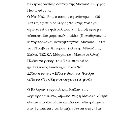
Έλληνας διεθνής σέντερ της Μονακό, Γιώργος
Παπαγιάννης.
Ο Νικ Καλάθης, o οποίος αγωνίστηκε 11:30
λεπτά, έγινε ο δεύτερος παίκτης που έχει
αγωνιστεί σε φάιναλ φορ της Εuroleague με
τέσσερις διαφορετικές ομάδες (Παναθηναϊκός,
Μπαρτσελόνα, Φενερμπαχτσέ, Μονακό) μετά
τον Ντέιβιντ Άντερσεν (Κίντερ Μπολόνια,
Σιένα, ΤΣΣΚΑ Μόσχας και Μπαρτσελόνα).
Πλέον το ρεκόρ του Ολυμπιακού σε
ημιτελικούς Euroleague είναι 9-5.
Σπανούλης: «Ήταν σαν να παίζω
απέναντι στην οικογένειά μου»
Ο Έλληνας τεχνικός και θρύλος των
«ερυθρόλευκων», δήλωσε πως η Μονακό νίκησε
δίκαια μια σπουδαία ομάδα και υπογράμμισε
πως ένιωσε σαν να έπαιζε κόντρα στην ίδια