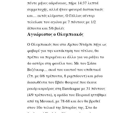
πέντε μήνες αδράνειας, πήρε 14:37 λεπτά
συμμετοχής, αλλά ήταν φανερά διστακτικός
και… εκτός κλίματος. Ο Γάλλος σέντερ
τελείωσε τον αγώνα με 7 πόντους με 1/2
δίποντα και 5/6 βολές
Αγνώριστος ο Ολυμπιακός
Ο Ολυμπιακός που στο Άμπου Ντάμπι πήγε ως
φαβορί για την κατάκτηση του τίτλου, θα
πρέπει να περιμένει κι άλλο για να ράψει το
4ο αστέρι στη φανέλα του. Με τον Σάσα
Βεζένκοφ… σκιά του εαυτού του επιθετικά
(7π. με 0/6 τρίποντα, 8 ριμπάουντ) και μόνο
διασωθέντα τον Εβάν Φουρνιέ που έκανε
ρεκόρ καριέρας στη Euroleague με 31 πόντους
(4/9 τρίποντα), η ομάδα του Πειραιά ηττήθηκε
από τη Μονακό, με 78-68 και δεν θα βρεθεί
στον 10ο τελικό της Ιστορίας της. Στο 4ο