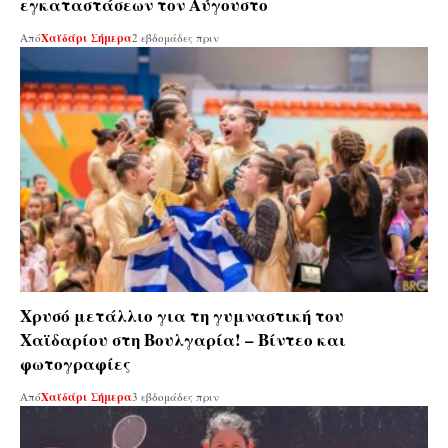
εγκαταστάσεων τον Αύγουστο
Από
Χαϊδάρι Σήμερα
2 εβδομάδες πριν
Χρυσό μετάλλιο για τη γυμναστική του
Χαϊδαρίου στη Βουλγαρία! – Βίντεο και
φωτογραφίες
Από
Χαϊδάρι Σήμερα
3 εβδομάδες πριν