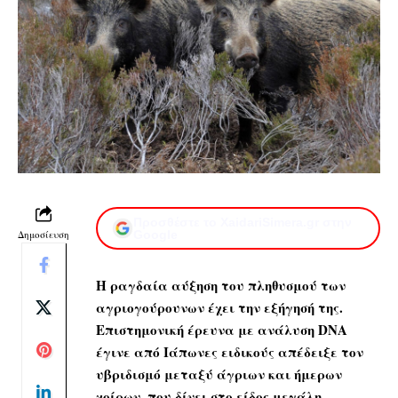
Προσθέστε το XaidariSimera.gr στην
Δημοσίευση
Google
Η ραγδαία αύξηση του πληθυσμού των
αγριογούρουνων έχει την εξήγησή της.
Επιστημονική έρευνα με ανάλυση DNA
έγινε από Ιάπωνες ειδικούς
απέδειξε τον
υβριδισμό μεταξύ άγριων και ήμερων
χοίρων, που δίνει στο είδος μεγάλη