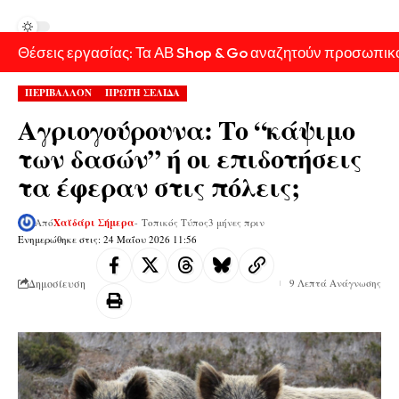
Θέσεις εργασίας: Τα ΑΒ Shop & Go αναζητούν προσωπικ
ΠΕΡΙΒΑΛΛΟΝ
ΠΡΩΤΗ ΣΕΛΙΔΑ
Αγριογούρουνα: Το “κάψιμο
των δασών” ή οι επιδοτήσεις
τα έφεραν στις πόλεις;
Από
Χαϊδάρι Σήμερα
- Τοπικός Τύπος
3 μήνες πριν
Ενημερώθηκε στις: 24 Μαΐου 2026 11:56
Δημοσίευση
9 Λεπτά Ανάγνωσης