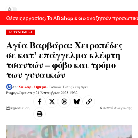
Θέσεις εργασίας: Τα ΑΒ Shop & Go αναζητούν προσωπικ
ΑΣΤΥΝΟΜΙΚΑ
Αγία Βαρβάρα: Χειροπέδες
σε κατ’ επάγγελμα κλέφτη
τσαντών – φόβο και τρόμο
των γυναικών
Από
Χαϊδάρι Σήμερα
- Τοπικός Τύπος
3 έτη πριν
Ενημερώθηκε στις: 21 Σεπτεμβρίου 2023 15:32
Δημοσίευση
6 Λεπτά Ανάγνωσης