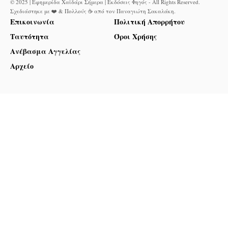
© 2025 | Εφημερίδα Χαϊδάρι Σήμερα | Εκδόσεις Φηγός - All Rights Reserved.
Σχεδιάστηκε με ❤️ & Πολλούς ☕ από τον
Παναγιώτη Σακαλάκη
.
Επικοινωνία
Πολιτική Απορρήτου
Ταυτότητα
Όροι Χρήσης
Ανέβασμα Αγγελίας
Αρχείο