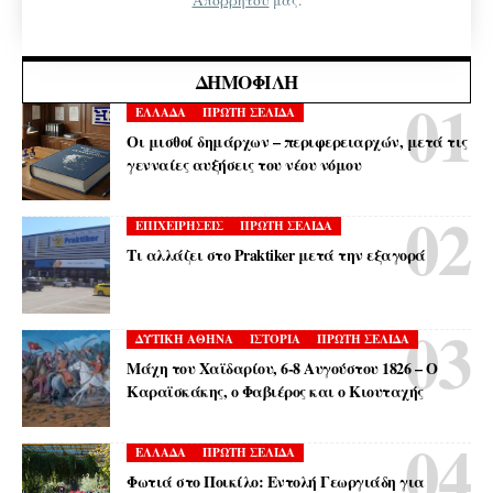
ΔΗΜΟΦΙΛΉ
ΕΛΛΑΔΑ
ΠΡΩΤΗ ΣΕΛΙΔΑ
Οι μισθοί δημάρχων – περιφερειαρχών, μετά τις
γενναίες αυξήσεις του νέου νόμου
ΕΠΙΧΕΙΡΗΣΕΙΣ
ΠΡΩΤΗ ΣΕΛΙΔΑ
Τι αλλάζει στο Praktiker μετά την εξαγορά
ΔΥΤΙΚΗ ΑΘΗΝΑ
ΙΣΤΟΡΙΑ
ΠΡΩΤΗ ΣΕΛΙΔΑ
Μάχη του Χαϊδαρίου, 6-8 Αυγούστου 1826 – Ο
Καραϊσκάκης, ο Φαβιέρος και ο Κιουταχής
ΕΛΛΑΔΑ
ΠΡΩΤΗ ΣΕΛΙΔΑ
Φωτιά στο Ποικίλο: Εντολή Γεωργιάδη για