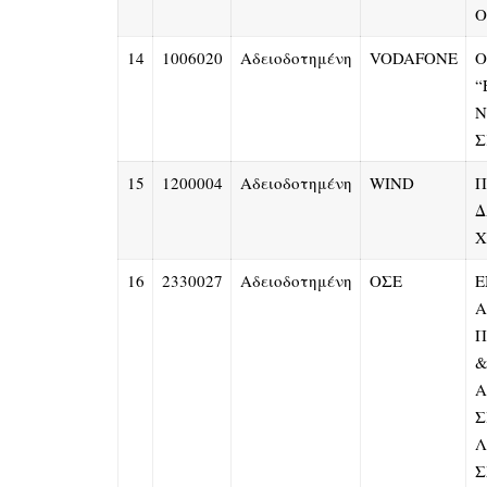
Ο
14
1006020
Αδειοδοτημένη
VODAFONE
Ο
“
Ν
Σ
15
1200004
Αδειοδοτημένη
WIND
Π
Δ
Χ
16
2330027
Αδειοδοτημένη
ΟΣΕ
Ε
Α
Π
&
Α
Σ
Λ
Σ