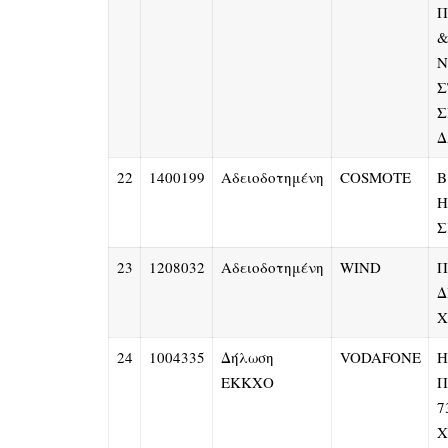
Π
&
Ν
Σ
Σ
Δ
22
1400199
Αδειοδοτημένη
COSMOTE
Β
Η
Σ
23
1208032
Αδειοδοτημένη
WIND
Π
Δ
Χ
24
1004335
Δήλωση
VODAFONE
Η
ΕΚΚΧΟ
Π
7
Χ