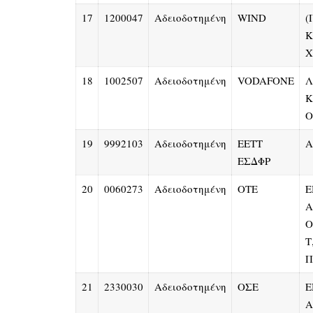
17
1200047
Αδειοδοτημένη
WIND
(
Κ
Χ
18
1002507
Αδειοδοτημένη
VODAFONE
Λ
Κ
Ο
19
9992103
Αδειοδοτημένη
EETT
Α
ΕΣΔΦΡ
20
0060273
Αδειοδοτημένη
OTE
Ε
Α
Ο
Τ
Π
21
2330030
Αδειοδοτημένη
ΟΣΕ
Ε
Α