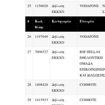
25
1156020
Δήλωση
VODAFONE
Ν
ΕΚΚΧΟ
Σ
#
Κωδ.
Κατηγορία
Εταιρία
θέσης
26
1197049
Δήλωση
VODAFONE
ΕΚΚΧΟ
27
7006527
Δήλωση
RSF HELLAS
ΕΚΚΧΟ
ΕΘΕΛΟΝΤΙΚΗ
ΟΜΑΔΑ
ΕΠΙΚΟΙΝΩΝΙΩ
ΚΑΙ ΔΙΑΣΩΣΗ
28
1408426
Δήλωση
COSMOTE
ΕΚΚΧΟ
29
1415933
Δήλωση
COSMOTE