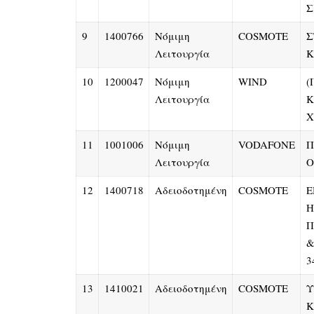
Σ
9
1400766
Νόμιμη
COSMOTE
Σ
Λειτουργία
Κ
10
1200047
Νόμιμη
WIND
(
Λειτουργία
Κ
Χ
11
1001006
Νόμιμη
VODAFONE
Π
Λειτουργία
Ο
12
1400718
Αδειοδοτημένη
COSMOTE
Ε
Η
Π
&
3
13
1410021
Αδειοδοτημένη
COSMOTE
Υ
Κ