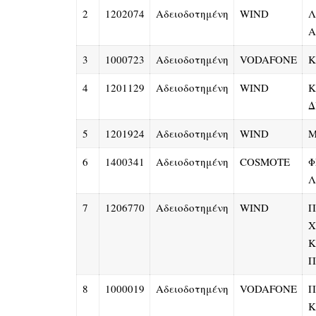
2
1202074
Αδειοδοτημένη
WIND
Λ
Α
3
1000723
Αδειοδοτημένη
VODAFONE
Κ
4
1201129
Αδειοδοτημένη
WIND
Κ
Δ
5
1201924
Αδειοδοτημένη
WIND
Μ
6
1400341
Αδειοδοτημένη
COSMOTE
Φ
Λ
7
1206770
Αδειοδοτημένη
WIND
Π
Χ
Κ
Π
8
1000019
Αδειοδοτημένη
VODAFONE
Π
Κ