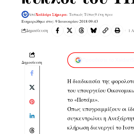
Χαϊδάρι Σήμερα
Από
- Τοπικός Τύπος
9 έτη πριν
Ενημερώθηκε στις: 9 Ιανουαρίου 2018 09:43
Δημοσίευση
1 
Προσθέστε το XaidariS
Δημοσίευση
H διαδικασία της φορολοτ
του υπουργείου Οικονομικ
το «Ποτάμι».
Όπως υπογραμμίζουν οι ίδι
συγκεντρώνει η Ανεξάρτη
κλήρωση διενεργεί το Ινσ