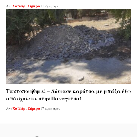
Από
Χαϊδάρι Σήμερα
11 ώρες πριν
Ταυτοποιήθηκε! – Άδειασε καρότσα με μπάζα έξω
από σχολείο, στην Παναγίτσα!
Από
Χαϊδάρι Σήμερα
17 ώρες πριν