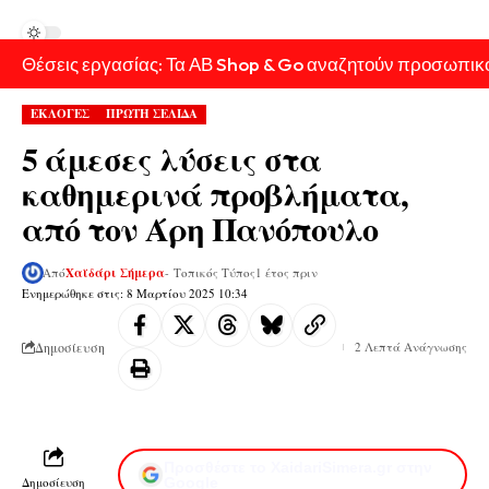
Θέσεις εργασίας: Τα ΑΒ Shop & Go αναζητούν προσωπικ
ΕΚΛΟΓΕΣ
ΠΡΩΤΗ ΣΕΛΙΔΑ
5 άμεσες λύσεις στα
καθημερινά προβλήματα,
από τον Άρη Πανόπουλο
Από
Χαϊδάρι Σήμερα
- Τοπικός Τύπος
1 έτος πριν
Ενημερώθηκε στις: 8 Μαρτίου 2025 10:34
Δημοσίευση
2 Λεπτά Ανάγνωσης
Προσθέστε το XaidariSimera.gr στην
Δημοσίευση
Google