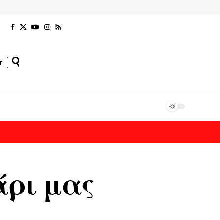
r
άρι μας