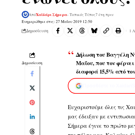
Χαϊδάρι Σήμερα
Από
- Τοπικός Τύπος
7 έτη πριν
Ενημερώθηκε στις: 27 Μαΐου 2019 12:50
Δημοσίευση
1 
Δήλωση του Βαγγέλη Ντ
Μαΐου, που τον φέρνει
Δημοσίευση
διαφορά 15,5% από το
Προσθέστε το XaidariS
Ευχαριστούμε όλες τις Χα
μας έδειξαν με εντυπωσιακ
Σήμερα έγινε το πρώτο με
της πόλης μας. Καλούμε ό