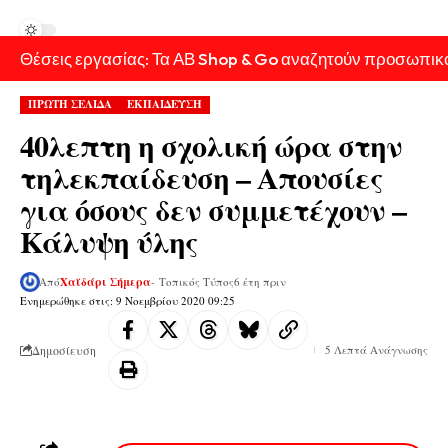
Θέσεις εργασίας: Τα ΑΒ Shop & Go αναζητούν προσωπικ
ΠΡΩΤΗ ΣΕΛΙΔΑ
ΕΚΠΑΙΔΕΥΣΗ
40λεπτη η σχολική ώρα στην
τηλεκπαίδευση – Απουσίες
για όσους δεν συμμετέχουν –
Κάλυψη ύλης
Από
Χαϊδάρι Σήμερα
- Τοπικός Τύπος
6 έτη πριν
Ενημερώθηκε στις: 9 Νοεμβρίου 2020 09:25
Δημοσίευση
5 Λεπτά Ανάγνωσης