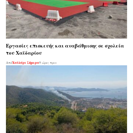
Εργασίες επισκευής και αναβάθμισης σε σχολεία
του Χαϊδαρίου
Από
Χαϊδάρι Σήμερα
9 ώρες πριν