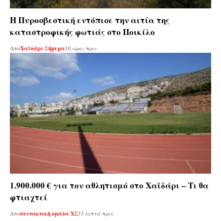
Η Πυροσβεστική εντόπισε την αιτία της
καταστροφικής φωτιάς στο Ποικίλο
Από
Χαϊδάρι Σήμερα
10 ώρες πριν
1.900.000 € για τον αθλητισμό στο Χαϊδάρι – Τι θα
φτιαχτεί
Από
συντακτική ομάδα ΧΣ
33 λεπτά πριν