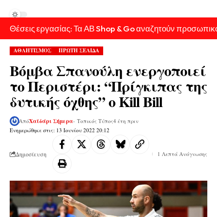
Θέσεις εργασίας: Τα ΑΒ Shop & Go αναζητούν προσωπικ
ΑΘΛΗΤΙΣΜΟΣ
ΠΡΩΤΗ ΣΕΛΙΔΑ
Βόμβα Σπανούλη ενεργοποιεί
το Περιστέρι: “Πρίγκιπας της
δυτικής όχθης” ο Kill Bill
Από
Χαϊδάρι Σήμερα
- Τοπικός Τύπος
4 έτη πριν
Ενημερώθηκε στις: 13 Ιουνίου 2022 20:12
Δημοσίευση
1 Λεπτά Ανάγνωσης