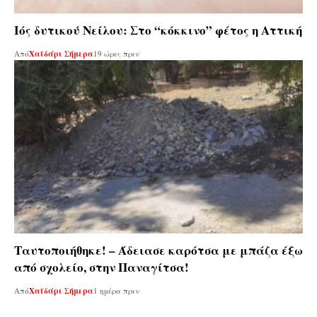
Ιός δυτικού Νείλου: Στο “κόκκινο” φέτος η Αττική
Από
Χαϊδάρι Σήμερα
19 ώρες πριν
Ταυτοποιήθηκε! – Άδειασε καρότσα με μπάζα έξω
από σχολείο, στην Παναγίτσα!
Από
Χαϊδάρι Σήμερα
1 ημέρα πριν