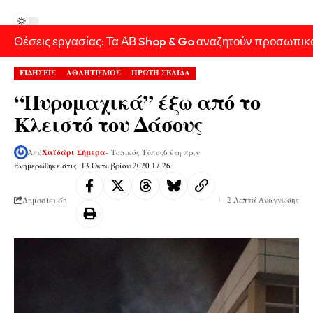
Θέσεις εργασίας: Τα ΑΒ Shop & Go αναζητούν προσωπικ
ΕΙΔΗΣΕΙΣ
ΑΘΛΗΤΙΣΜΟΣ
ΠΡΩΤΗ ΣΕΛΙΔΑ
“Πυρομαχικά” έξω από το
Κλειστό του Δάσους
Από
Χαϊδάρι Σήμερα
- Τοπικός Τύπος
6 έτη πριν
Ενημερώθηκε στις: 13 Οκτωβρίου 2020 17:26
Δημοσίευση
2 Λεπτά Ανάγνωσης