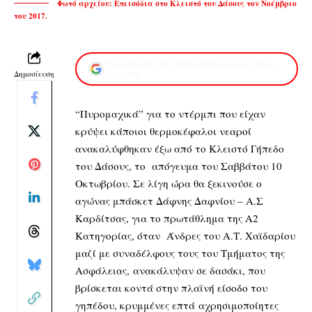
Φωτό αρχείου: Επεισόδια στο Κλειστό του Δάσους τον Νοέμβριο
του 2017.
Προσθέστε το XaidariSimera.gr στην
Δημοσίευση
Google
“Πυρομαχικά” για το ντέρμπι που είχαν
κρύψει κάποιοι θερμοκέφαλοι νεαροί
ανακαλύφθηκαν έξω από το Κλειστό Γήπεδο
του Δάσους, το απόγευμα του Σαββάτου 10
Οκτωβρίου. Σε λίγη ώρα θα ξεκινούσε ο
αγώνας μπάσκετ Δάφνης Δαφνίου – Α.Σ
Καρδίτσας, για το πρωτάθλημα της Α2
Κατηγορίας, όταν Άνδρες του Α.Τ. Χαϊδαρίου
μαζί με συναδέλφους τους του Τμήματος της
Ασφάλειας, ανακάλυψαν σε δασάκι, που
βρίσκεται κοντά στην πλαϊνή είσοδο του
γηπέδου, κρυμμένες επτά αχρησιμοποίητες