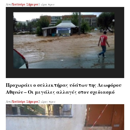
Από
Χαϊδάρι Σήμερα
1 ώρα πριν
Προχωράει ο συλλεκτήρας υδάτων της Λεωφόρου
Αθηνών – Οι μεγάλες αλλαγές στον σχεδιασμό
Από
Χαϊδάρι Σήμερα
2 ώρες πριν