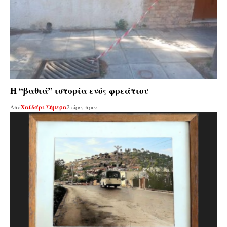
Η “βαθιά” ιστορία ενός φρεάτιου
Από
Χαϊδάρι Σήμερα
2 ώρες πριν