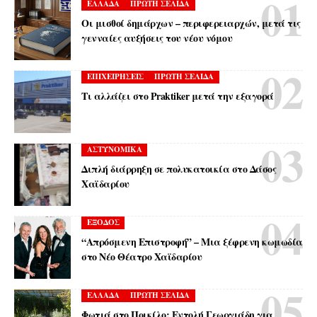
ΕΛΛΑΔΑ
ΠΡΩΤΗ ΣΕΛΙΔΑ
Οι μισθοί δημάρχων – περιφερειαρχών, μετά τις
γενναίες αυξήσεις του νέου νόμου
ΕΠΙΧΕΙΡΗΣΕΙΣ
ΠΡΩΤΗ ΣΕΛΙΔΑ
Τι αλλάζει στο Praktiker μετά την εξαγορά
ΑΣΤΥΝΟΜΙΚΑ
Διπλή διάρρηξη σε πολυκατοικία στο Δάσος
Χαϊδαρίου
ΕΞΟΔΟΣ
“Απρόσμενη Επιστροφή” – Μια ξέφρενη κωμωδία
στο Νέο Θέατρο Χαϊδαρίου
ΕΛΛΑΔΑ
ΠΡΩΤΗ ΣΕΛΙΔΑ
Φωτιά στο Ποικίλο: Εντολή Γεωργιάδη για