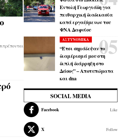
Εντολή Γεωργιάδη για
πειθαρχική διαδικασία
ο
κατά εργαζόμενων του
ΨΝΑ Δαφνίου
ΑΣΤΥΝΟΜΙΚΑ
πιτρέπονται
“Έτσι σημάδεψαν το
διαμέρισμά μου στη
διπλή διάρρηξη στο
Δάσος” – Αποτυπώματα
και dna
τρό
SOCIAL MEDIA
Facebook
Like
X
Follow