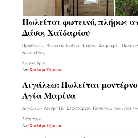
Πωλείται φωτεινό, πλήρως α
Δάσος Χαϊδαρίου
Προσόψεως, Φωτεινό, Ευάερο, Ευήλιο, Διαμπερές, Πολυτε
Κατοικίδια,
5 μήνες πριν
Χαϊδάρι Σήμερα
Από
Αιγάλεω: Πωλείται μοντέρνο
Αγία Μαρίνα
Αιγάλεω - Λιούμη Πλ. Στρατάρχου Παπάγου, πωλείται νε
2 έτη πριν
Χαϊδάρι Σήμερα
Από