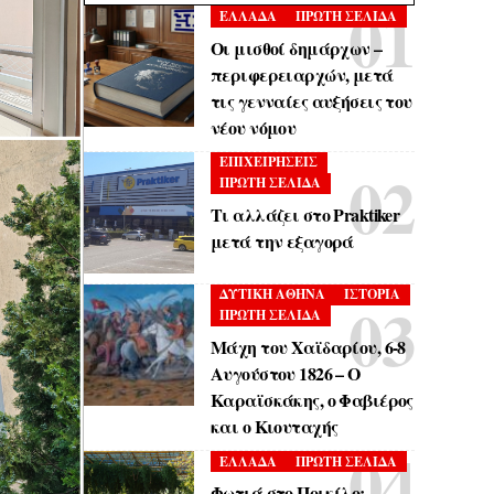
ΕΛΛΑΔΑ
ΠΡΩΤΗ ΣΕΛΙΔΑ
Οι μισθοί δημάρχων –
περιφερειαρχών, μετά
τις γενναίες αυξήσεις του
νέου νόμου
ΕΠΙΧΕΙΡΗΣΕΙΣ
ΠΡΩΤΗ ΣΕΛΙΔΑ
Τι αλλάζει στο Praktiker
μετά την εξαγορά
ΔΥΤΙΚΗ ΑΘΗΝΑ
ΙΣΤΟΡΙΑ
ΠΡΩΤΗ ΣΕΛΙΔΑ
Μάχη του Χαϊδαρίου, 6-8
Αυγούστου 1826 – Ο
Καραϊσκάκης, ο Φαβιέρος
και ο Κιουταχής
ΕΛΛΑΔΑ
ΠΡΩΤΗ ΣΕΛΙΔΑ
Φωτιά στο Ποικίλο: