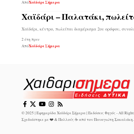
Χαϊδάρι Σήμερα
Από
Χαϊδάρι – Παλατάκι, πωλείτ
Χαϊδάρι, κέντρο, πωλείται διαμέρισμα 2ου ορόφου, συνολ
2 έτη πριν
Χαϊδάρι Σήμερα
Από
© 2025 | Εφημερίδα Χαϊδάρι Σήμερα | Εκδόσεις Φηγός - All Right
Σχεδιάστηκε με ❤️ & Πολλούς ☕ από τον
Παναγιώτη Σακαλάκη
.