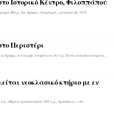
στο Ιστορικό Κέντρο, Φιλοππάπου
ισμα 80τ.μ. 3ος όροφος, διαμπερές, κατασκευής 1975.
στο Περιστέρι
1ο όροφο, συνολικής επιφάνειας 81 τ.μ. Είναι κατασκευασμένο…
λείται νεοκλασικό κτήριο με εν
., Θησείο μονοκατοικία 265 τ.μ., προσόψεως, επί…