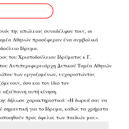
imera.gr στην Google
νός της απώλειας συναδέλφου τους, οι
Τομέα Αθηνών προσέφεραν ένα συμβολικό
δούλειο Ίδρυμα.
ος του Χριστοδούλειου Ιδρύματος κ Γ.
του Αντιπεριφερειάρχη Δυτικού Τομέα Αθηνών
σώπου των εργαζομένων, ευχαριστώντας
μενους, όσο και τον ίδιο τον
 αξιέπαινη αυτή κίνηση.
κης δήλωσε χαρακτηριστικά: «Η δωρεά σας να
λύ σημαντική για το Ίδρυμα, καθώς τα χρήματα
οποιηθούν προς όφελος των παιδιών μας».