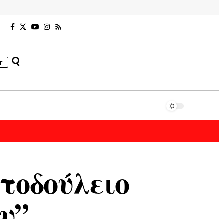
r
τοδούλειο
υ”