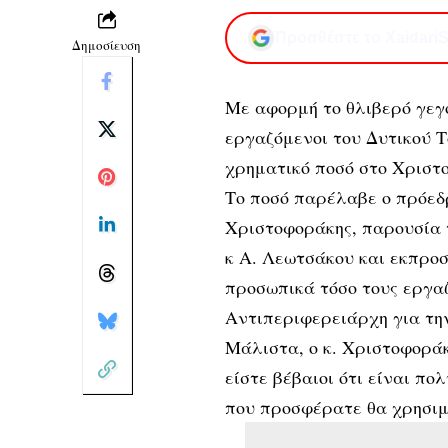
Προσθέστε το XaidariS
Δημοσίευση
Με αφορμή το θλιβερό γεγο
εργαζόμενοι του Δυτικού 
χρηματικό ποσό στο Χριστο
Το ποσό παρέλαβε ο πρόεδρ
Χριστοφοράκης, παρουσία 
κ Α. Λεωτσάκου και εκπρο
προσωπικά τόσο τους εργαζό
Αντιπεριφερειάρχη για την
Μάλιστα, ο κ. Χριστοφορά
είστε βέβαιοι ότι είναι πο
που προσφέρατε θα χρησιμ