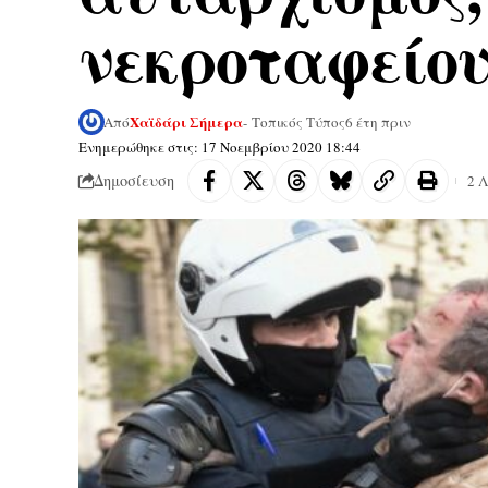
νεκροταφείο
Χαϊδάρι Σήμερα
Από
- Τοπικός Τύπος
6 έτη πριν
Ενημερώθηκε στις: 17 Νοεμβρίου 2020 18:44
Δημοσίευση
2 