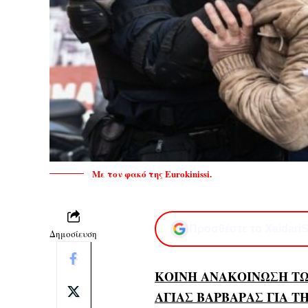
Με τον φακό της Eurokinissi.
Προσθέστε το XaidariS
Δημοσίευση
ΚΟΙΝΗ ΑΝΑΚΟΙΝΩΣΗ ΤΩ
ΑΓΙΑΣ ΒΑΡΒΑΡΑΣ ΓΙΑ 