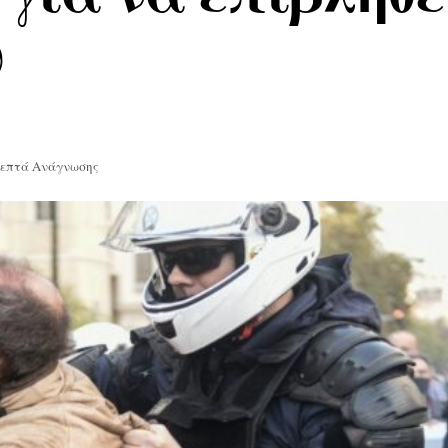
υ
Λεπτά Ανάγνωσης