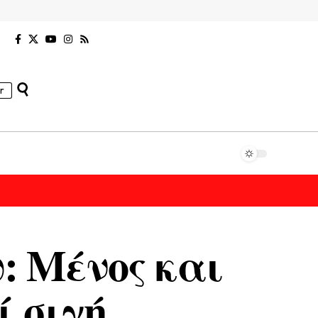
r
: Μένος και
ί σιγή