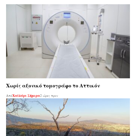
Χωρίς αξονικό τομογράφο το Αττικόν
Από
Χαϊδάρι Σήμερα
2 ώρες πριν