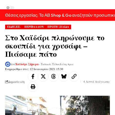
Θέσεις εργασίας: Τα ΑΒ Shop & Go αναζητούν προσωπικ
ΕΙΔΗΣΕΙΣ
ΠΕΡΙΒΑΛΛΟΝ
ΠΡΩΤΗ ΣΕΛΙΔΑ
Στο Χαϊδάρι πληρώνουμε το
σκουπίδι για χρυσάφι –
Πιάσαμε πάτο
Από
Χαϊδάρι Σήμερα
- Τοπικός Τύπος
6 έτη πριν
Ενημερώθηκε στις: 12 Ιανουαρίου 2021 15:30
Δημοσίευση
4 Λεπτά Ανάγνωσης