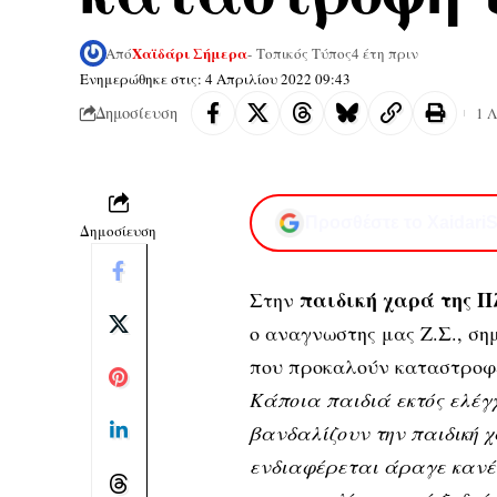
Χαϊδάρι Σήμερα
Από
- Τοπικός Τύπος
4 έτη πριν
Ενημερώθηκε στις: 4 Απριλίου 2022 09:43
Δημοσίευση
1 
Προσθέστε το XaidariS
Δημοσίευση
παιδική χαρά της Πλ
Στην
ο αναγνωστης μας Ζ.Σ., ση
που προκαλούν καταστροφέ
Κάποια παιδιά εκτός ελέγ
βανδαλίζουν την παιδική χ
ενδιαφέρεται άραγε κανέν