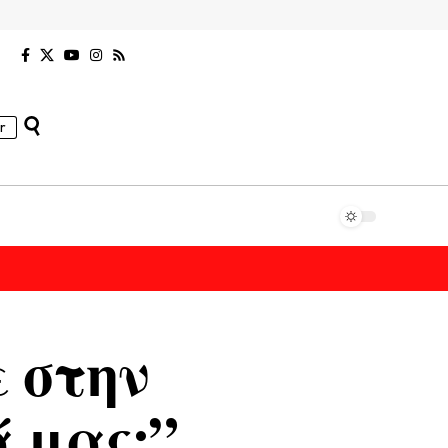
r
ε στην
 μας;”