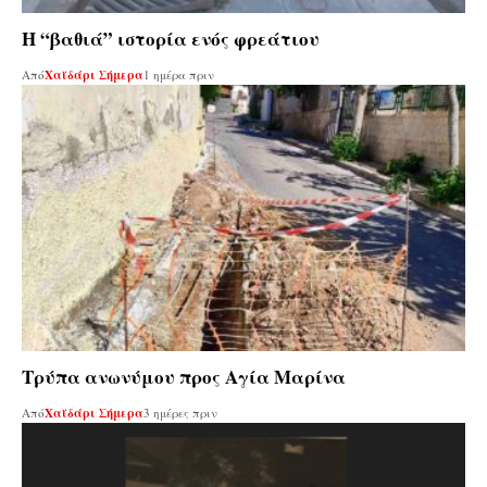
Η “βαθιά” ιστορία ενός φρεάτιου
Από
Χαϊδάρι Σήμερα
1 ημέρα πριν
Τρύπα ανωνύμου προς Αγία Μαρίνα
Από
Χαϊδάρι Σήμερα
3 ημέρες πριν