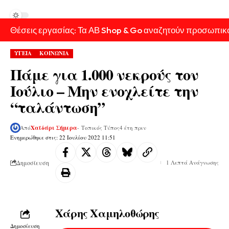
Θέσεις εργασίας: Τα ΑΒ Shop & Go αναζητούν προσωπικ
ΥΓΕΙΑ
ΚΟΙΝΩΝΙΑ
Πάμε για 1.000 νεκρούς τον
Ιούλιο – Μην ενοχλείτε την
“ταλάντωση”
Από
Χαϊδάρι Σήμερα
- Τοπικός Τύπος
4 έτη πριν
Ενημερώθηκε στις: 22 Ιουλίου 2022 11:51
Δημοσίευση
1 Λεπτά Ανάγνωσης
Χάρης Χαμηλοθώρης
Δημοσίευση