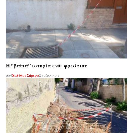
Η “βαθιά” ιστορία ενός φρεάτιου
Από
Χαϊδάρι Σήμερα
2 ημέρες πριν