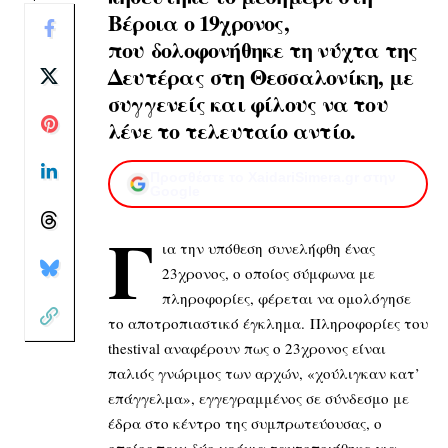
Βέροια ο 19χρονος,
που δολοφονήθηκε τη νύχτα της
Δευτέρας στη Θεσσαλονίκη, με
συγγενείς και φίλους να του
λένε το τελευταίο αντίο.
Προσθέστε το XaidariSimera.gr στην
Google
Γ
ια την υπόθεση συνελήφθη ένας
23χρονος, ο οποίος σύμφωνα με
πληροφορίες, φέρεται να ομολόγησε
το αποτροπιαστικό έγκλημα. Πληροφορίες του
thestival αναφέρουν πως ο 23χρονος είναι
παλιός γνώριμος των αρχών, «χούλιγκαν κατ’
επάγγελμα», εγγεγραμμένος σε σύνδεσμο με
έδρα στο κέντρο της συμπρωτεύουσας, ο