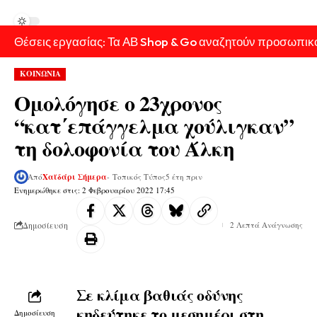
Θέσεις εργασίας: Τα ΑΒ Shop & Go αναζητούν προσωπικ
ΚΟΙΝΩΝΙΑ
Ομολόγησε ο 23χρονος
“κατ΄επάγγελμα χούλιγκαν”
τη δολοφονία του Άλκη
Από
Χαϊδάρι Σήμερα
- Τοπικός Τύπος
5 έτη πριν
Ενημερώθηκε στις: 2 Φεβρουαρίου 2022 17:45
Δημοσίευση
2 Λεπτά Ανάγνωσης
Σε κλίμα βαθιάς οδύνης
κηδεύτηκε το μεσημέρι στη
Δημοσίευση