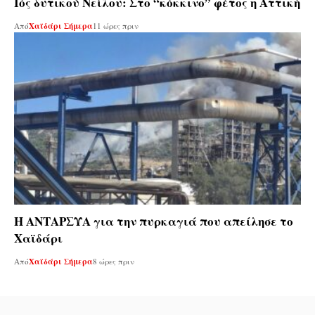
Ιός δυτικού Νείλου: Στο “κόκκινο” φέτος η Αττική
Από
Χαϊδάρι Σήμερα
11 ώρες πριν
Η ΑΝΤΑΡΣΥΑ για την πυρκαγιά που απείλησε το
Χαϊδάρι
Από
Χαϊδάρι Σήμερα
8 ώρες πριν