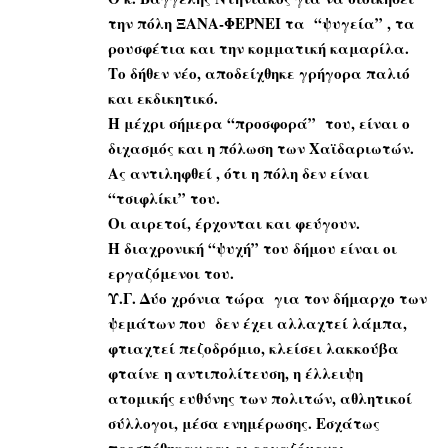
την πόλη ΞΑΝΑ-ΦΕΡΝΕΙ τα “ψυγεία” , τα
ρουσφέτια και την κομματική καμαρίλα.
Το δήθεν νέο, αποδείχθηκε γρήγορα παλιό
και εκδικητικό.
Η μέχρι σήμερα “προσφορά” του, είναι ο
διχασμός και η πόλωση των Χαϊδαριωτών.
Ας αντιληφθεί , ότι η πόλη δεν είναι
“τσιφλίκι” του.
Οι αιρετοί, έρχονται και φεύγουν.
Η διαχρονική “ψυχή” του δήμου είναι οι
εργαζόμενοι του.
Υ.Γ. Δύο χρόνια τώρα για τον δήμαρχο των
ψεμάτων που δεν έχει αλλαχτεί λάμπα,
φτιαχτεί πεζοδρόμιο, κλείσει λακκούβα
φταίνε η αντιπολίτευση, η έλλειψη
ατομικής ευθύνης των πολιτών, αθλητικοί
σύλλογοι, μέσα ενημέρωσης. Εσχάτως
προστέθηκαν και οι εργαζόμενοι.