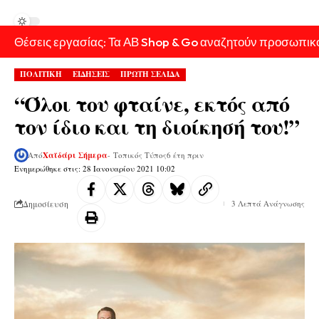
Θέσεις εργασίας: Τα ΑΒ Shop & Go αναζητούν προσωπικ
ΠΟΛΙΤΙΚΗ
ΕΙΔΗΣΕΙΣ
ΠΡΩΤΗ ΣΕΛΙΔΑ
“Όλοι του φταίνε, εκτός από
τον ίδιο και τη διοίκησή του!”
Από
Χαϊδάρι Σήμερα
- Τοπικός Τύπος
6 έτη πριν
Ενημερώθηκε στις: 28 Ιανουαρίου 2021 10:02
Δημοσίευση
3 Λεπτά Ανάγνωσης