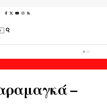
r
καραμαγκά –