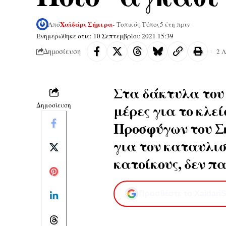
Χαϊδάρι Σήμερα
Από
- Τοπικός Τύπος
5 έτη πριν
Ενημερώθηκε στις: 10 Σεπτεμβρίου 2021 15:39
Δημοσίευση
2 
Στα δάκτυλα του 
Δημοσίευση
μέρες για το κλε
Προσφύγων του Σ
για τον καταυλισ
κατοίκους, δεν π
Προσθέστε το XaidariS