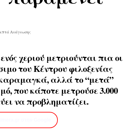
Λεπτά Ανάγνωσης
ενός χεριού μετριούνται πια οι
ίσιμο του Κέντρου φιλοξενίας
καραμαγκά, αλλά το “μετά”
μό, που κάποτε μετρούσε 3.000
αύει να προβληματίζει.
imera.gr στην Google