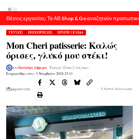
Θέσεις εργασίας: Τα ΑΒ Shop & Go αναζητούν προσωπικ
ΓΕΥΣΕΙΣ
ΕΠΙΧΕΙΡΗΣΕΙΣ
ΠΡΩΤΗ ΣΕΛΙΔΑ
Mon Cheri patisserie: Καλώς
όρισες, γλυκό μου στέκι!
Από
Χαϊδάρι Σήμερα
- Τοπικός Τύπος
2 έτη πριν
Ενημερώθηκε στις: 3 Νοεμβρίου 2024 23:11
Δημοσίευση
3 Λεπτά Ανάγνωσης