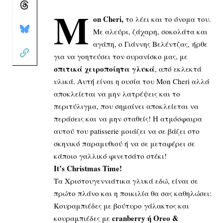
M
on Cheri,
το λέει και το όνομα του.
Με αλεύρι, ζάχαρη, σοκολάτα και
αγάπη, ο Γιάννης Βελέντζας, ήρθε
για να γοητεύσει τον ουρανίσκο μας, με
σπιτικά χειροποίητα γλυκά
, από εκλεκτά
υλικά. Αυτή είναι η ουσία του Mon Cheri αλλά
αποκλείεται να μην λατρέψεις και το
περιτύλιγμα, που σημαίνει αποκλείεται να
περάσεις και να μην σταθείς! Η ατμόσφαιρα
αυτού του patisserie μοιάζει να σε βάζει στο
σκηνικό παραμυθιού ή να σε μεταφέρει σε
κάποιο γαλλικό φινετσάτο στέκι!
It’s Christmas Time!
Τα Χριστουγεννιάτικα γλυκά εδώ, είναι σε
πρώτο πλάνο και η ποικιλία θα σας καθηλώσει:
Κουραμπιέδες με βούτυρο γάλακτος και
cranberry ή
Oreo
&
κουραμπιέδες με