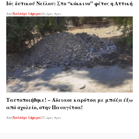
Ιός δυτικού Νείλου: Στο “κόκκινο” φέτος η Αττική
Από
Χαϊδάρι Σήμερα
16 ώρες πριν
Ταυτοποιήθηκε! – Άδειασε καρότσα με μπάζα έξω
από σχολείο, στην Παναγίτσα!
Από
Χαϊδάρι Σήμερα
23 ώρες πριν