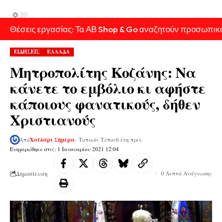
Θέσεις εργασίας: Τα ΑΒ Shop & Go αναζητούν προσωπικ
ΕΙΔΗΣΕΙΣ
ΕΛΛΑΔΑ
Μητροπολίτης Κοζάνης: Να
κάνετε το εμβόλιο κι αφήστε
κάποιους φανατικούς, δήθεν
Χριστιανούς
Από
Χαϊδάρι Σήμερα
- Τοπικός Τύπος
6 έτη πριν
Ενημερώθηκε στις: 1 Ιανουαρίου 2021 12:04
Δημοσίευση
0 Λεπτά Ανάγνωσης