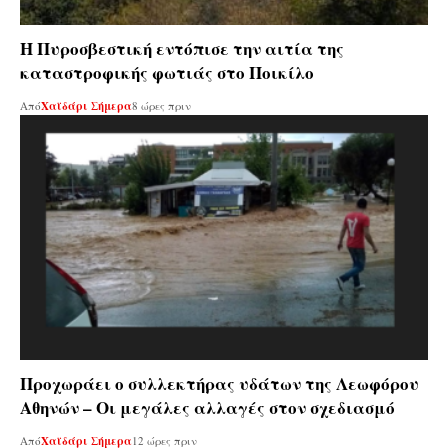
Η Πυροσβεστική εντόπισε την αιτία της
καταστροφικής φωτιάς στο Ποικίλο
Από
Χαϊδάρι Σήμερα
8 ώρες πριν
Προχωράει ο συλλεκτήρας υδάτων της Λεωφόρου
Αθηνών – Οι μεγάλες αλλαγές στον σχεδιασμό
Από
Χαϊδάρι Σήμερα
12 ώρες πριν